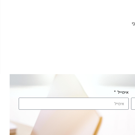
י
אימייל