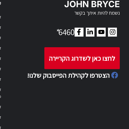
JOHN BRYCE
ק
נשמח להיות איתך בקשר
דר
דר
*
6460
ד
ד
לחצו כאן לשדרוג הקריירה
ד
ד
הצטרפו לקהילת הפייסבוק שלנו!
ד
ד
פ
ד
ד