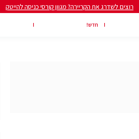
רוצים לשדרג את הקריירה? מגוון קורסי כניסה להייטק
ים ומאמרים
פרסום משרה באתר
ג’ון ברייס ט
חדש!