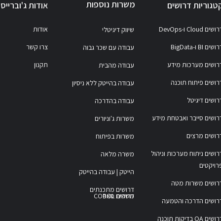
משרות נוספות
טגוריות דרושים
אודות ג'וברייס
ושים Cloud ו-DevOps
אודות
שיווק דיגיטלי
ושים BI ו-BigData
צרו קשר
עבודה עם שכר גבוה
רושים מערכות מידע
תקנון
עבודה מהבית
רושים פיתוח תוכנה
עבודה בהייטק ללא ניסיון
רושים דיגיטל
עבודה בהדרכה
רושים סייבר ואבטחת מידע
משרות ג'וניורים
רושים מרצים
משרות בפיתוח
רושים ניתוח מערכות וניהול
משרה מלאה
רויקטים
הייטק | עבודה בהייטק
רושים משרות מטה
דרושים מתכנתים
משרות COBOL
דרושים סאפ
רושים הדרכה והטמעה
דרושים QA בדיקות תוכנה