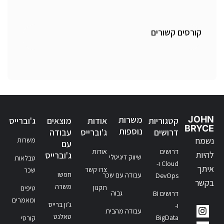
קורסים קשורים
JOHN
משרות
קטגוריות
אודות
מוצאים
ג'וברייס
BRYCE
נוספות
דרושים
ג'וברייס
עבודה
נשמח
משרות
עם
דרושים
אודות
להיות
ג'וברייס
שיווק דיגיטלי
טבלאות
Cloud ו-
איתך
צרו קשר
שכר
חפשו
עבודה עם שכר
DevOps
בקשר
משרה
תקנון
טיפים
גבוה
דרושים BI
ומאמרים
ג’ון ברייס
ו-
עבודה מהבית
טאלנט
BigData
קורסי