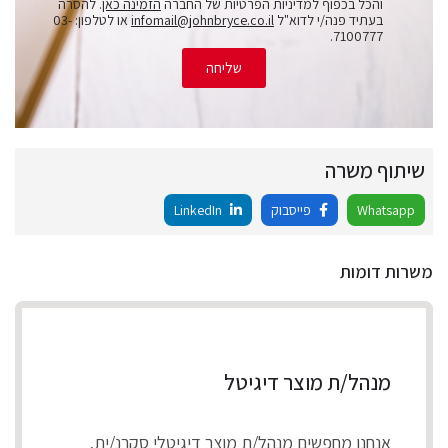
והכל בכפוף למדיניות הפרטיות של החברה
הזמינה כאן
. להסרה
בעתיד פנה/י לדוא"ל
infomail@johnbryce.co.il
או לטלפון: 03-
7100777.
שליחה
שיתוף משרה
Whatsapp
פייסבוק
LinkedIn
משרות דומות
מנהל/ת מוצר דיגיטל
אנחנו מחפשים מנהל/ת מוצר דיגיטלי סקרנ/ית,