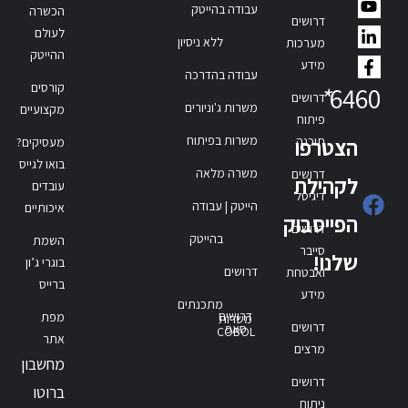
עבודה בהייטק
הכשרה
דרושים
לעולם
ללא ניסיון
מערכות
ההייטק
מידע
עבודה בהדרכה
קורסים
*
6460
דרושים
משרות ג'וניורים
מקצועיים
פיתוח
משרות בפיתוח
תוכנה
הצטרפו
מעסיקים?
בואו לגייס
משרה מלאה
דרושים
לקהילת
עובדים
דיגיטל
הייטק | עבודה
איכותיים
הפייסבוק
דרושים
בהייטק
השמת
סייבר
שלנו!
בוגרי ג’ון
דרושים
ואבטחת
ברייס
מידע
מתכנתים
דרושים
מפת
משרות
דרושים
סאפ
COBOL
אתר
מרצים
מחשבון
דרושים
ברוטו
ניתוח