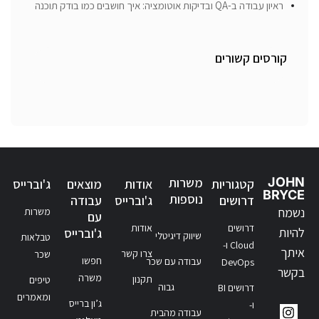
ראיון עבודה ב-QA ובדיקות אוטומציה: איך חושבים כמו בודק תוכנה
קורסים קשורים
JOHN
משרות
קטגוריות
אודות
מוצאים
ג'וברייס
BRYCE
נוספות
דרושים
ג'וברייס
עבודה
נשמח
משרות
עם
דרושים
אודות
להיות
ג'וברייס
שיווק דיגיטלי
טבלאות
Cloud ו-
איתך
צרו קשר
שכר
חפשו
עבודה עם שכר
DevOps
בקשר
משרה
תקנון
טיפים
גבוה
דרושים BI
ומאמרים
ג’ון ברייס
ו-
עבודה מהבית