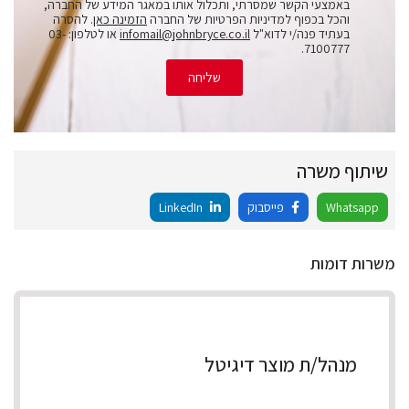
באמצעי הקשר שמסרתי, ותכלול אותו במאגר המידע של החברה,
והכל בכפוף למדיניות הפרטיות של החברה
הזמינה כאן
. להסרה
בעתיד פנה/י לדוא"ל
infomail@johnbryce.co.il
או לטלפון: 03-
7100777.
שליחה
שיתוף משרה
Whatsapp
פייסבוק
LinkedIn
משרות דומות
מנהל/ת מוצר דיגיטל