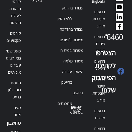
טאלנט
BigData
קורסי
עבודה בהייטק
הכשרה
דרושים
לעולם
ללא ניסיון
מערכות
ההייטק
מידע
עבודה בהדרכה
קורסים
*
6460
דרושים
משרות ג'וניורים
מקצועיים
פיתוח
משרות בפיתוח
תוכנה
הצטרפו
מעסיקים?
בואו לגייס
משרה מלאה
דרושים
לקהילת
עובדים
דיגיטל
הייטק | עבודה
איכותיים
הפייסבוק
דרושים
בהייטק
השמת
סייבר
שלנו!
בוגרי ג’ון
דרושים
ואבטחת
ברייס
מידע
מתכנתים
דרושים
מפת
משרות
דרושים
סאפ
COBOL
אתר
מרצים
מחשבון
דרושים
ברוטו