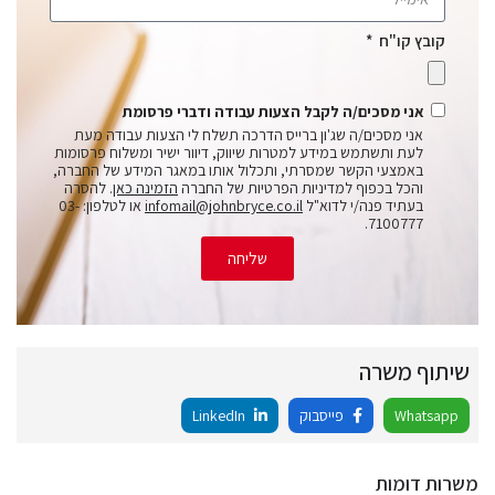
קובץ קו"ח
אני מסכים/ה לקבל הצעות עבודה ודברי פרסומת
אני מסכים/ה שג'ון ברייס הדרכה תשלח לי הצעות עבודה מעת
לעת ותשתמש במידע למטרות שיווק, דיוור ישיר ומשלוח פרסומות
באמצעי הקשר שמסרתי, ותכלול אותו במאגר המידע של החברה,
והכל בכפוף למדיניות הפרטיות של החברה
הזמינה כאן
. להסרה
בעתיד פנה/י לדוא"ל
infomail@johnbryce.co.il
או לטלפון: 03-
7100777.
שליחה
שיתוף משרה
Whatsapp
פייסבוק
LinkedIn
משרות דומות