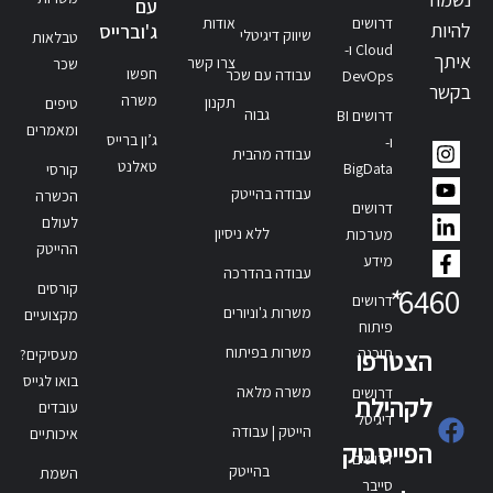
עם
דרושים
אודות
להיות
ג'וברייס
שיווק דיגיטלי
טבלאות
Cloud ו-
איתך
צרו קשר
שכר
חפשו
עבודה עם שכר
DevOps
בקשר
משרה
תקנון
טיפים
גבוה
דרושים BI
ומאמרים
ג’ון ברייס
ו-
עבודה מהבית
טאלנט
BigData
קורסי
עבודה בהייטק
הכשרה
דרושים
לעולם
ללא ניסיון
מערכות
ההייטק
מידע
עבודה בהדרכה
קורסים
*
6460
דרושים
משרות ג'וניורים
מקצועיים
פיתוח
משרות בפיתוח
תוכנה
הצטרפו
מעסיקים?
בואו לגייס
משרה מלאה
דרושים
לקהילת
עובדים
דיגיטל
הייטק | עבודה
איכותיים
הפייסבוק
דרושים
בהייטק
השמת
סייבר