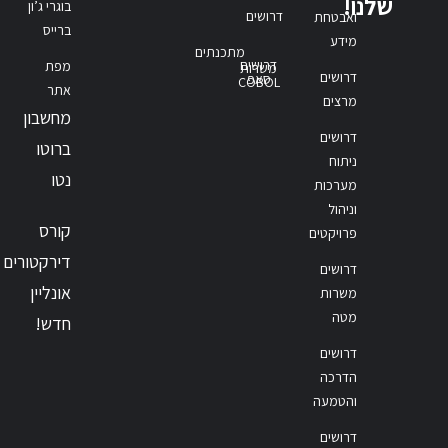
שלנו!
בוגרי ג’ון
דרושים
ואבטחת
ברייס
מידע
מתכנתים
דרושים
מפת
משרות
דרושים
סאפ
COBOL
אתר
מרצים
מחשבון
דרושים
ברוטו
ניתוח
נטו
מערכות
וניהול
קורס
פרויקטים
דירקטורים
דרושים
אונליין
משרות
מטה
חדש!
דרושים
הדרכה
והטמעה
דרושים