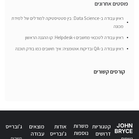
פוסטים אחרונים
ראיון עבודה ב-Data Science: בין סטטיסטיקה למודלים של למידת
מכונה
ראיון עבודה לטכנאי מחשבים ו-Helpdesk: קו ההגנה הראשון
ראיון עבודה ב-QA ובדיקות אוטומציה: איך חושבים כמו בודק תוכנה
קורסים קשורים
JOHN
משרות
קטגוריות
אודות
מוצאים
ג'וברייס
BRYCE
נוספות
דרושים
ג'וברייס
עבודה
נשמח
משרות