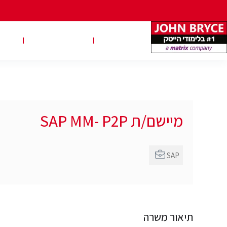
משרות
טבלאות שכר
טיפ
מיישם/ת SAP MM- P2P
SAP
תיאור משרה