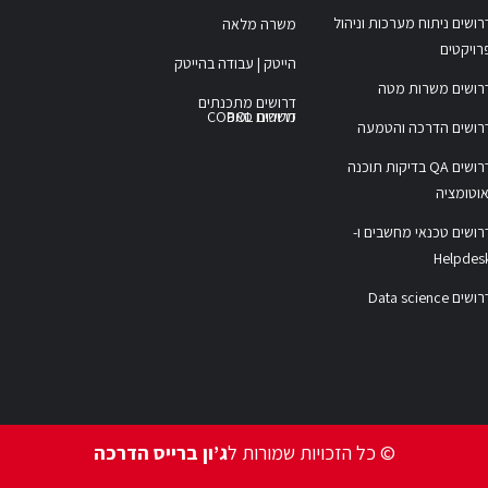
רושים ניתוח מערכות וניהול
משרה מלאה
רויקטים
הייטק | עבודה בהייטק
רושים משרות מטה
דרושים מתכנתים
משרות COBOL
דרושים סאפ
רושים הדרכה והטמעה
דרושים QA בדיקות תוכנה
אוטומציה
רושים טכנאי מחשבים ו-
Helpdes
ושים Data science
© כל הזכויות שמורות ל
ג’ון ברייס הדרכה