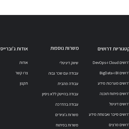
משרות נוספות
טגוריות דרושים
אודות ג'וברייס
ושים Cloud ו-DevOps
אודות
שיווק דיגיטלי
ושים BI ו-BigData
צרו קשר
עבודה עם שכר גבוה
רושים מערכות מידע
תקנון
עבודה מהבית
רושים פיתוח תוכנה
עבודה בהייטק ללא ניסיון
רושים דיגיטל
עבודה בהדרכה
רושים סייבר ואבטחת מידע
משרות ג'וניורים
רושים מרצים
משרות בפיתוח