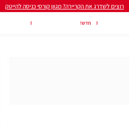
רוצים לשדרג את הקריירה? מגוון קורסי כניסה להייטק
ים ומאמרים
פרסום משרה באתר
ג’ון ברייס ט
חדש!