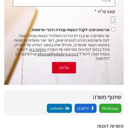
קובץ קו"ח
אני מסכים/ה לקבל הצעות עבודה ודברי פרסומת
אני מסכים/ה שג'ון ברייס הדרכה תשלח לי הצעות עבודה מעת
לעת ותשתמש במידע למטרות שיווק, דיוור ישיר ומשלוח פרסומות
באמצעי הקשר שמסרתי, ותכלול אותו במאגר המידע של החברה,
והכל בכפוף למדיניות הפרטיות של החברה
הזמינה כאן
. להסרה
בעתיד פנה/י לדוא"ל
infomail@johnbryce.co.il
או לטלפון: 03-
7100777.
שליחה
שיתוף משרה
Whatsapp
פייסבוק
LinkedIn
משרות דומות