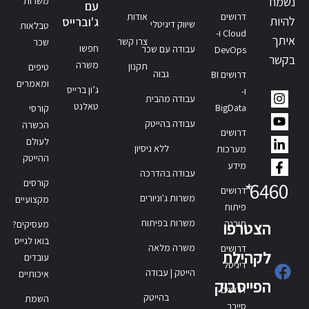
נשמח
משרות
עם
דרושים
אודות
להיות
ג'וברייס
שיווק דיגיטלי
טבלאות
Cloud ו-
איתך
צרו קשר
שכר
חפשו
עבודה עם שכר
DevOps
בקשר
משרה
תקנון
טיפים
גבוה
דרושים BI
ומאמרים
ג’ון ברייס
ו-
עבודה מהבית
טאלנט
BigData
קורסי
עבודה בהייטק
הכשרה
דרושים
לעולם
ללא ניסיון
מערכות
ההייטק
מידע
עבודה בהדרכה
קורסים
*
6460
דרושים
משרות ג'וניורים
מקצועיים
פיתוח
משרות בפיתוח
תוכנה
הצטרפו
מעסיקים?
בואו לגייס
משרה מלאה
דרושים
לקהילת
עובדים
דיגיטל
הייטק | עבודה
איכותיים
הפייסבוק
דרושים
בהייטק
השמת
סייבר