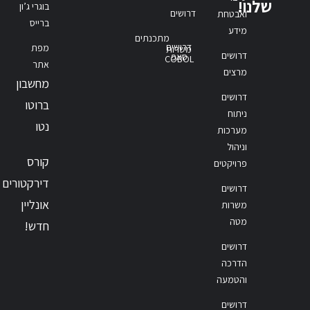
שלנו!
בוגרי ג’ון
דרושים
ואבטחת
ברייס
מידע
מתכנתים
דרושים
מפת
משרות
דרושים
סאפ
COBOL
אתר
מרצים
מחשבון
דרושים
ברוטו
ניתוח
נטו
מערכות
וניהול
קורס
פרויקטים
דירקטורים
דרושים
אונליין
משרות
מטה
חדש!
דרושים
הדרכה
והטמעה
דרושים