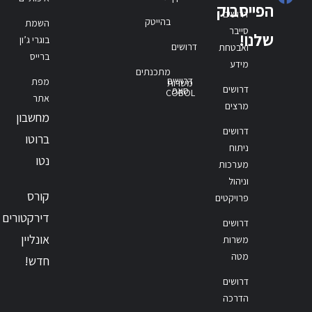
הפייסבוק
דרושים
בהייטק
השמת
סייבר
שלנו!
בוגרי ג’ון
דרושים
ואבטחת
ברייס
מידע
מתכנתים
דרושים
מפת
משרות
דרושים
סאפ
COBOL
אתר
מרצים
מחשבון
דרושים
ברוטו
ניתוח
נטו
מערכות
וניהול
קורס
פרויקטים
דירקטורים
דרושים
אונליין
משרות
מטה
חדש!
דרושים
הדרכה