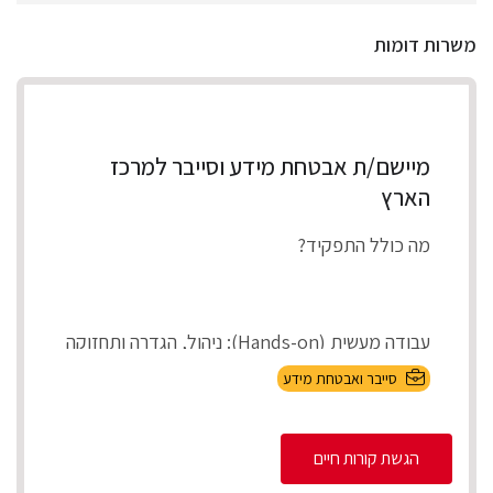
משרות דומות
מיישם/ת אבטחת מידע וסייבר למרכז
הארץ
מה כולל התפקיד?
עבודה מעשית (Hands-on): ניהול, הגדרה ותחזוקה
של מערכות אבטחת המידע בארגון (On-Premises
סייבר ואבטחת מידע
ובענן).
הגשת קורות חיים
Incident Respons...