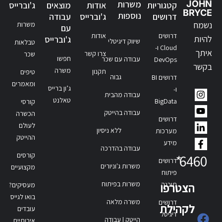
JOHN
משרות
קטגוריות
אודות
מוצאים
ג'וברייס
BRYCE
נוספות
דרושים
ג'וברייס
עבודה
נשמח
משרות
עם
דרושים
אודות
להיות
ג'וברייס
שיווק דיגיטלי
טבלאות
Cloud ו-
איתך
צרו קשר
שכר
חפשו
עבודה עם שכר
DevOps
בקשר
משרה
תקנון
טיפים
גבוה
דרושים BI
ומאמרים
ג’ון ברייס
ו-
עבודה מהבית
טאלנט
BigData
קורסי
עבודה בהייטק
הכשרה
דרושים
לעולם
ללא ניסיון
מערכות
ההייטק
מידע
עבודה בהדרכה
קורסים
*
6460
דרושים
משרות ג'וניורים
מקצועיים
פיתוח
משרות בפיתוח
תוכנה
הצטרפו
מעסיקים?
בואו לגייס
משרה מלאה
דרושים
לקהילת
עובדים
דיגיטל
הייטק | עבודה
איכותיים