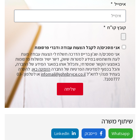
אימייל
קובץ קו"ח
אני מסכים/ה לקבל הצעות עבודה ודברי פרסומת
אני מסכים/ה שג'ון ברייס הדרכה תשלח לי הצעות עבודה מעת
לעת ותשתמש במידע למטרות שיווק, דיוור ישיר ומשלוח פרסומות
באמצעי הקשר שמסרתי, ותכלול אותו במאגר המידע של החברה,
והכל בכפוף למדיניות הפרטיות של החברה
הזמינה כאן
. להסרה
בעתיד פנה/י לדוא"ל
infomail@johnbryce.co.il
או לטלפון: 03-
7100777.
שליחה
שיתוף משרה
Whatsapp
פייסבוק
LinkedIn