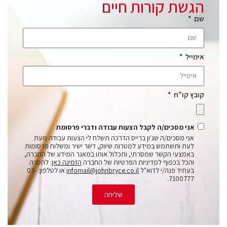
הגשת קורות חיים
שם
אימייל
קובץ קו"ח
אני מסכים/ה לקבל הצעות עבודה ודברי פרסומת
אני מסכים/ה שג'ון ברייס הדרכה תשלח לי הצעות עבודה מעת
לעת ותשתמש במידע למטרות שיווק, דיוור ישיר ומשלוח פרסומות
באמצעי הקשר שמסרתי, ותכלול אותו במאגר המידע של החברה,
והכל בכפוף למדיניות הפרטיות של החברה
הזמינה כאן
. להסרה
בעתיד פנה/י לדוא"ל
infomail@johnbryce.co.il
או לטלפון: 03-
7100777.
שליחה