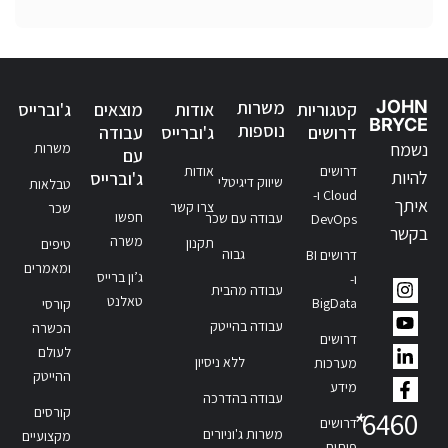
JOHN
משרות
קטגוריות
אודות
מוצאים
ג'וברייס
BRYCE
נוספות
דרושים
ג'וברייס
עבודה
נשמח
משרות
עם
דרושים
אודות
להיות
ג'וברייס
שיווק דיגיטלי
טבלאות
Cloud ו-
איתך
צרו קשר
שכר
חפשו
עבודה עם שכר
DevOps
בקשר
משרה
תקנון
טיפים
גבוה
דרושים BI
ומאמרים
ג’ון ברייס
ו-
עבודה מהבית
טאלנט
BigData
קורסי
עבודה בהייטק
הכשרה
דרושים
לעולם
ללא ניסיון
מערכות
ההייטק
מידע
עבודה בהדרכה
קורסים
*
6460
דרושים
משרות ג'וניורים
מקצועיים
פיתוח