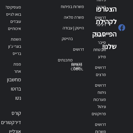
משרות בפיתוח
תוכנה
הצטרפו
מעסיקים?
בואו לגייס
משרה מלאה
דרושים
לקהילת
עובדים
דיגיטל
הייטק | עבודה
איכותיים
הפייסבוק
דרושים
בהייטק
השמת
סייבר
שלנו!
בוגרי ג’ון
דרושים
ואבטחת
ברייס
מידע
מתכנתים
דרושים
מפת
משרות
דרושים
סאפ
COBOL
אתר
מרצים
מחשבון
דרושים
ברוטו
ניתוח
נטו
מערכות
וניהול
קורס
פרויקטים
דירקטורים
דרושים
אונליין
משרות