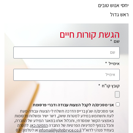
יחסי אנוש טובים
ראש גדול
הגשת קורות חיים
שם
אימייל
קובץ קו"ח
אני מסכים/ה לקבל הצעות עבודה ודברי פרסומת
אני מסכים/ה שג'ון ברייס הדרכה תשלח לי הצעות עבודה מעת
לעת ותשתמש במידע למטרות שיווק, דיוור ישיר ומשלוח פרסומות
באמצעי הקשר שמסרתי, ותכלול אותו במאגר המידע של החברה,
והכל בכפוף למדיניות הפרטיות של החברה
הזמינה כאן
. להסרה
בעתיד פנה/י לדוא"ל
infomail@johnbryce.co.il
או לטלפון: 03-