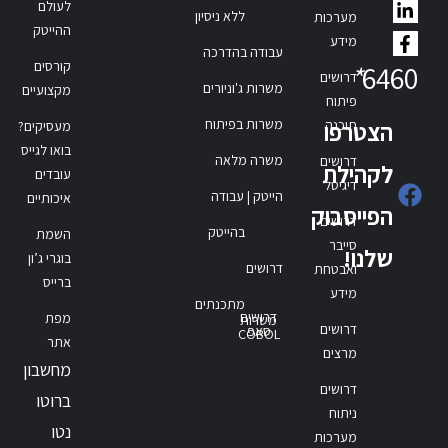
לעולם
ללא ניסיון
מערכות
ההייטק
מידע
עבודה בהדרכה
קורסים
*
6460
דרושים
משרות ג'וניורים
מקצועיים
פיתוח
משרות בפיתוח
תוכנה
הצטרפו
מעסיקים?
בואו לגייס
משרה מלאה
דרושים
לקהילת
עובדים
דיגיטל
הייטק | עבודה
איכותיים
הפייסבוק
דרושים
בהייטק
השמת
סייבר
שלנו!
בוגרי ג’ון
דרושים
ואבטחת
ברייס
מידע
מתכנתים
דרושים
מפת
משרות
דרושים
סאפ
COBOL
אתר
מרצים
מחשבון
דרושים
ברוטו
ניתוח
נטו
מערכות