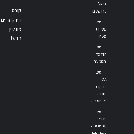
וניהול
קורס
פרויקטים
דירקטורים
דרושים
אונליין
משרות
מטה
חדש!
דרושים
הדרכה
והטמעה
דרושים
QA
בדיקות
תוכנה
ואוטומציה
דרושים
טכנאי
מחשבים ו-
Helpdesk