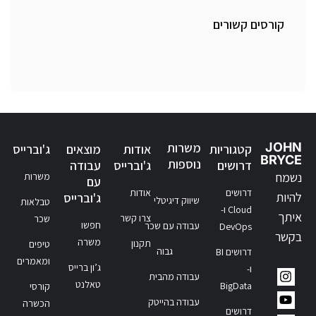
קורסים קשורים
JOHN
משרות
קטגוריות
אודות
מוצאים
ג'וברייס
BRYCE
נוספות
דרושים
ג'וברייס
עבודה
נשמח
משרות
עם
דרושים
אודות
להיות
ג'וברייס
שיווק דיגיטלי
טבלאות
Cloud ו-
איתך
צרו קשר
שכר
חפשו
עבודה עם שכר
DevOps
בקשר
משרה
תקנון
טיפים
גבוה
דרושים BI
ומאמרים
ג’ון ברייס
ו-
עבודה מהבית
טאלנט
BigData
קורסי
עבודה בהייטק
הכשרה
דרושים