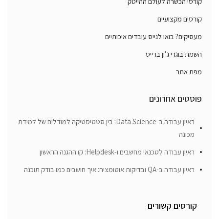
קורסי הכשרה לעולם ההייטק
קורסים מקצועיים
מעסיקים? בואו לגייס עובדים איכותיים
השמת בוגרי ג’ון ברייס
מפת אתר
פוסטים אחרונים
ראיון עבודה ב-Data Science: בין סטטיסטיקה למודלים של למידת
מכונה
ראיון עבודה לטכנאי מחשבים ו-Helpdesk: קו ההגנה הראשון
ראיון עבודה ב-QA ובדיקות אוטומציה: איך חושבים כמו בודק תוכנה
קורסים קשורים