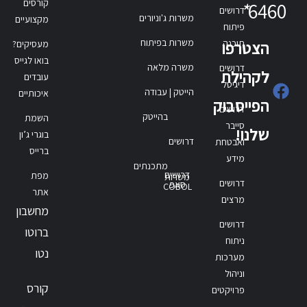
קורסים
*
6460
דרושים
משרות ג'וניורים
מקצועיים
פיתוח
משרות בפיתוח
תוכנה
הצטרפו
מעסיקים?
בואו לגייס
משרה מלאה
דרושים
לקהילת
עובדים
דיגיטל
הייטק | עבודה
איכותיים
הפייסבוק
דרושים
בהייטק
השמת
סייבר
שלנו!
בוגרי ג’ון
דרושים
ואבטחת
ברייס
מידע
מתכנתים
דרושים
מפת
משרות
דרושים
סאפ
COBOL
אתר
מרצים
מחשבון
דרושים
ברוטו
ניתוח
נטו
מערכות
וניהול
קורס
פרויקטים