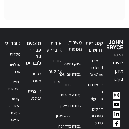
JOHN
משרות
קטגוריות
אודות
מוצאים
ג'וברייס
BRYCE
נוספות
דרושים
ג'וברייס
עבודה
נשמח
משרות
עם
דרושים
אודות
להיות
ג'וברייס
שיווק דיגיטלי
טבלאות
Cloud ו-
איתך
צרו קשר
שכר
חפשו
עבודה עם שכר
DevOps
בקשר
משרה
תקנון
טיפים
גבוה
דרושים BI
ומאמרים
ג’ון ברייס
ו-
עבודה מהבית
טאלנט
BigData
קורסי
עבודה בהייטק
הכשרה
דרושים
לעולם
ללא ניסיון
מערכות
ההייטק
מידע
עבודה בהדרכה