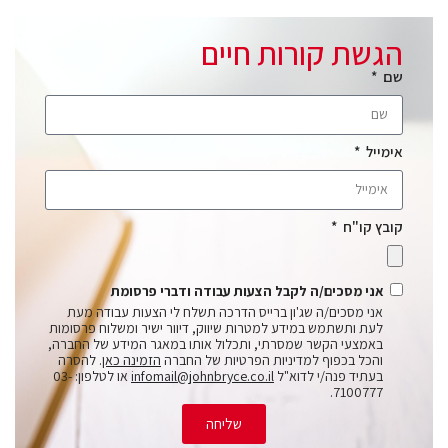
הגשת קורות חיים
שם
אימייל
קובץ קו"ח
אני מסכים/ה לקבל הצעות עבודה ודברי פרסומת
אני מסכים/ה שג'ון ברייס הדרכה תשלח לי הצעות עבודה מעת
לעת ותשתמש במידע למטרות שיווק, דיוור ישיר ומשלוח פרסומות
באמצעי הקשר שמסרתי, ותכלול אותו במאגר המידע של החברה,
והכל בכפוף למדיניות הפרטיות של החברה
הזמינה כאן
. להסרה
בעתיד פנה/י לדוא"ל
infomail@johnbryce.co.il
או לטלפון: 03-
7100777.
שליחה