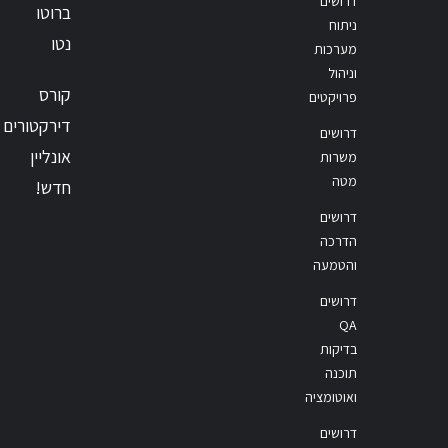
דרושים
ברוטו
ניתוח
נטו
מערכות
וניהול
קורס
פרויקטים
דירקטורים
דרושים
אונליין
משרות
מטה
חדש!
דרושים
הדרכה
והטמעה
דרושים
QA
בדיקות
תוכנה
ואוטומציה
דרושים