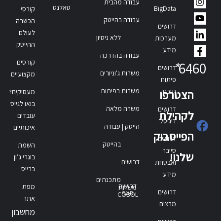
עבודה מהבית
טאלנט
BigData
קורסי
עבודה בהייטק
הכשרה
דרושים
לעולם
ללא ניסיון
מערכות
ההייטק
מידע
עבודה בהדרכה
קורסים
*
6460
דרושים
משרות ג'וניורים
מקצועיים
פיתוח
משרות בפיתוח
תוכנה
הצטרפו
מעסיקים?
בואו לגייס
משרה מלאה
דרושים
לקהילת
עובדים
דיגיטל
הייטק | עבודה
איכותיים
הפייסבוק
דרושים
בהייטק
השמת
סייבר
שלנו!
בוגרי ג’ון
דרושים
ואבטחת
ברייס
מידע
מתכנתים
דרושים
מפת
משרות
דרושים
סאפ
COBOL
אתר
מרצים
מחשבון