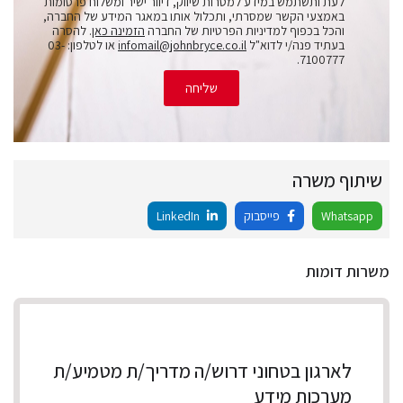
לעת ותשתמש במידע למטרות שיווק, דיוור ישיר ומשלוח פרסומות
באמצעי הקשר שמסרתי, ותכלול אותו במאגר המידע של החברה,
והכל בכפוף למדיניות הפרטיות של החברה
הזמינה כאן
. להסרה
בעתיד פנה/י לדוא"ל
infomail@johnbryce.co.il
או לטלפון: 03-
7100777.
שליחה
שיתוף משרה
Whatsapp
פייסבוק
LinkedIn
משרות דומות
לארגון בטחוני דרוש/ה מדריך/ת מטמיע/ת
מערכות מידע