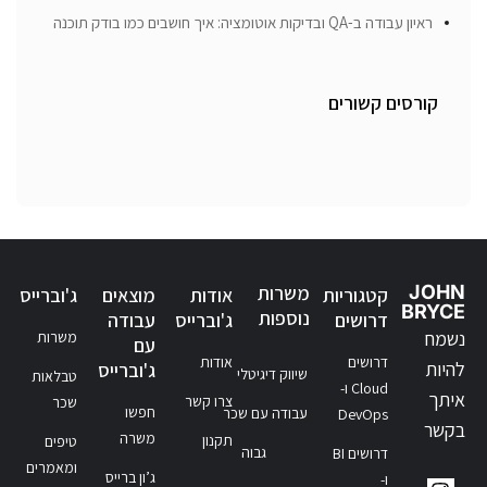
ראיון עבודה ב-QA ובדיקות אוטומציה: איך חושבים כמו בודק תוכנה
קורסים קשורים
JOHN
משרות
קטגוריות
אודות
מוצאים
ג'וברייס
BRYCE
נוספות
דרושים
ג'וברייס
עבודה
נשמח
משרות
עם
דרושים
אודות
להיות
ג'וברייס
שיווק דיגיטלי
טבלאות
Cloud ו-
איתך
צרו קשר
שכר
חפשו
עבודה עם שכר
DevOps
בקשר
משרה
תקנון
טיפים
גבוה
דרושים BI
ומאמרים
ג’ון ברייס
ו-