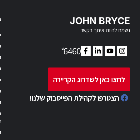
JOHN BRYCE
ק
נשמח להיות איתך בקשר
דר
דר
*
6460
ד
ד
לחצו כאן לשדרוג הקריירה
ד
ד
הצטרפו לקהילת הפייסבוק שלנו!
ד
ד
פ
ד