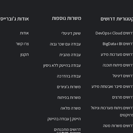
משרות נוספות
טגוריות דרושים
אודות ג'וברייס
ושים Cloud ו-DevOps
אודות
שיווק דיגיטלי
ושים BI ו-BigData
צרו קשר
עבודה עם שכר גבוה
רושים מערכות מידע
תקנון
עבודה מהבית
רושים פיתוח תוכנה
עבודה בהייטק ללא ניסיון
רושים דיגיטל
עבודה בהדרכה
רושים סייבר ואבטחת מידע
משרות ג'וניורים
רושים מרצים
משרות בפיתוח
רושים ניתוח מערכות וניהול
משרה מלאה
רויקטים
הייטק | עבודה בהייטק
רושים משרות מטה
דרושים מתכנתים