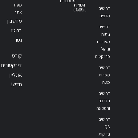
מתכנתים
דרושים
מפת
משרות
דרושים
סאפ
COBOL
אתר
מרצים
מחשבון
דרושים
ברוטו
ניתוח
נטו
מערכות
וניהול
קורס
פרויקטים
דירקטורים
דרושים
אונליין
משרות
מטה
חדש!
דרושים
הדרכה
והטמעה
דרושים
QA
בדיקות