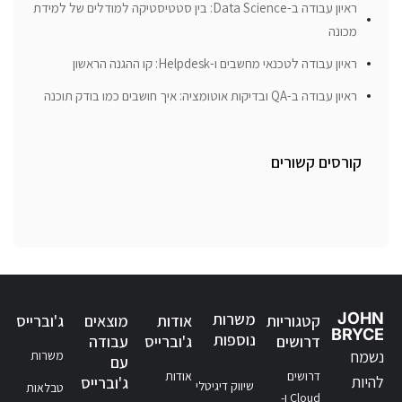
ראיון עבודה ב-Data Science: בין סטטיסטיקה למודלים של למידת
מכונה
ראיון עבודה לטכנאי מחשבים ו-Helpdesk: קו ההגנה הראשון
ראיון עבודה ב-QA ובדיקות אוטומציה: איך חושבים כמו בודק תוכנה
קורסים קשורים
JOHN
משרות
קטגוריות
אודות
מוצאים
ג'וברייס
BRYCE
נוספות
דרושים
ג'וברייס
עבודה
נשמח
משרות
עם
דרושים
אודות
להיות
ג'וברייס
שיווק דיגיטלי
טבלאות
Cloud ו-