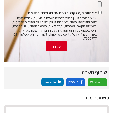
אני מסכים/ה לקבל הצעות עבודה ודברי פרסומת
אני מסכים/ה שג'ון ברייס הדרכה תשלח לי הצעות עבודה מעת
לעת ותשתמש במידע למטרות שיווק, דיוור ישיר ומשלוח פרסומות
באמצעי הקשר שמסרתי, ותכלול אותו במאגר המידע של החברה,
והכל בכפוף למדיניות הפרטיות של החברה
הזמינה כאן
. להסרה
בעתיד פנה/י לדוא"ל
infomail@johnbryce.co.il
או לטלפון: 03-
7100777.
שליחה
שיתוף משרה
Whatsapp
פייסבוק
LinkedIn
משרות דומות