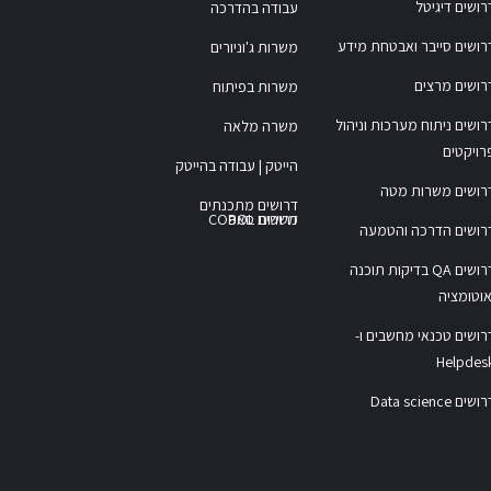
רושים דיגיטל
עבודה בהדרכה
רושים סייבר ואבטחת מידע
משרות ג'וניורים
רושים מרצים
משרות בפיתוח
רושים ניתוח מערכות וניהול
משרה מלאה
רויקטים
הייטק | עבודה בהייטק
רושים משרות מטה
דרושים מתכנתים
משרות COBOL
דרושים סאפ
רושים הדרכה והטמעה
דרושים QA בדיקות תוכנה
אוטומציה
רושים טכנאי מחשבים ו-
Helpdes
ושים Data science