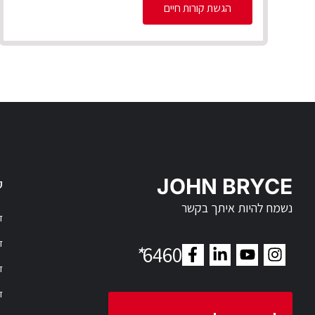
הגשת קורות חיים
JOHN BRYCE
ק
נשמח להיות איתך בקשר
דר
דר
*
6460
ד
ד