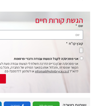
הגשת קורות חיים
שם
קובץ קו"ח
אני מסכים/ה לקבל הצעות עבודה ודברי פרסומת
אני מסכים/ה שג'ון ברייס הדרכה תשלח לי הצעות עבודה מעת לע
הקשר שמסרתי, ותכלול אותו במאגר המידע של החברה, והכל בכ
לדוא"ל
infomail@johnbryce.co.il
או לטלפון: 03-7100777.
ש
שיתוף משרה
Whatsapp
פייסבוק