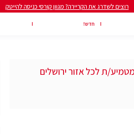
רוצים לשדרג את הקריירה? מגוון קורסי כניסה להייטק
ים ומאמרים
פרסום משרה באתר
ג’ון ברייס ט
חדש!
מטמיע/ת לכל אזור ירושלים