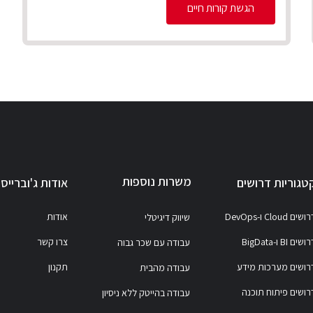
הגשת קורות חיים
משרות נוספות
טגוריות דרושים
אודות ג'וברייס
ושים Cloud ו-DevOps
אודות
שיווק דיגיטלי
ושים BI ו-BigData
צרו קשר
עבודה עם שכר גבוה
רושים מערכות מידע
תקנון
עבודה מהבית
רושים פיתוח תוכנה
עבודה בהייטק ללא ניסיון