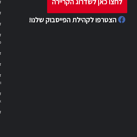
לחצו כאן לשדרוג הקריירה
ד
ד
הצטרפו לקהילת הפייסבוק שלנו!
ד
ד
פ
ד
ד
ו
ד
k
דר