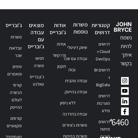
JOHN
משרות
קטגוריות
אודות
מוצאים
ג'וברייס
BRYCE
נוספות
דרושים
ג'וברייס
עבודה
נשמח
משרות
עם
דרושים
אודות
להיות
ג'וברייס
שיווק דיגיטלי
טבלאות
Cloud ו-
איתך
צרו קשר
שכר
חפשו
עבודה עם שכר
DevOps
בקשר
משרה
תקנון
טיפים
גבוה
דרושים BI
ומאמרים
ג’ון ברייס
ו-
עבודה מהבית
טאלנט
BigData
קורסי
עבודה בהייטק
הכשרה
דרושים
לעולם
ללא ניסיון
מערכות
ההייטק
מידע
עבודה בהדרכה
קורסים
*
6460
דרושים
משרות ג'וניורים
מקצועיים
פיתוח
משרות בפיתוח
תוכנה
מעסיקים?