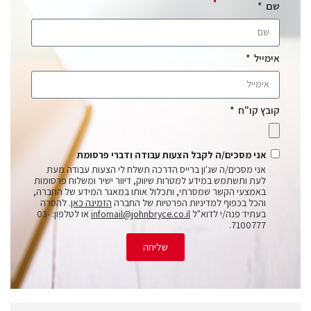
שם
אימייל
קובץ קו"ח
אני מסכים/ה לקבל הצעות עבודה ודברי פרסומת
אני מסכים/ה שג'ון ברייס הדרכה תשלח לי הצעות עבודה מעת
לעת ותשתמש במידע למטרות שיווק, דיוור ישיר ומשלוח פרסומות
באמצעי הקשר שמסרתי, ותכלול אותו במאגר המידע של החברה,
והכל בכפוף למדיניות הפרטיות של החברה
הזמינה כאן
. להסרה
בעתיד פנה/י לדוא"ל
infomail@johnbryce.co.il
או לטלפון: 03-
7100777.
שליחה