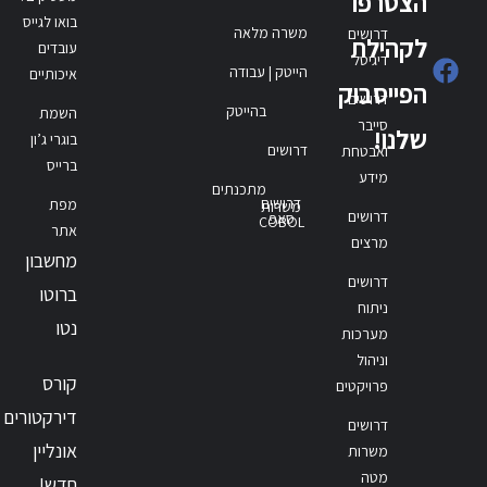
הצטרפו
בואו לגייס
משרה מלאה
דרושים
לקהילת
עובדים
דיגיטל
הייטק | עבודה
איכותיים
הפייסבוק
דרושים
בהייטק
השמת
סייבר
שלנו!
בוגרי ג’ון
דרושים
ואבטחת
ברייס
מידע
מתכנתים
דרושים
מפת
משרות
דרושים
סאפ
COBOL
אתר
מרצים
מחשבון
דרושים
ברוטו
ניתוח
נטו
מערכות
וניהול
קורס
פרויקטים
דירקטורים
דרושים
אונליין
משרות
מטה
חדש!