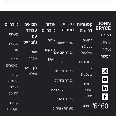
JOHN
משרות
קטגוריות
אודות
מוצאים
ג'וברייס
BRYCE
נוספות
דרושים
ג'וברייס
עבודה
נשמח
משרות
עם
דרושים
אודות
להיות
ג'וברייס
שיווק דיגיטלי
טבלאות
Cloud ו-
איתך
צרו קשר
שכר
חפשו
עבודה עם שכר
DevOps
בקשר
משרה
תקנון
טיפים
גבוה
דרושים BI
ומאמרים
ג’ון ברייס
ו-
עבודה מהבית
טאלנט
BigData
קורסי
עבודה בהייטק
הכשרה
דרושים
לעולם
ללא ניסיון
מערכות
ההייטק
מידע
עבודה בהדרכה
קורסים
*
6460
דרושים
משרות ג'וניורים
מקצועיים
פיתוח