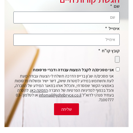
שם
אימייל
קובץ קו"ח
אני מסכים/ה לקבל הצעות עבודה ודברי פרסומת
אני מסכים/ה שג'ון ברייס הדרכה תשלח לי הצעות עבודה מעת
לעת ותשתמש במידע למטרות שיווק, דיוור ישיר ומשלוח פרסומות
באמצעי הקשר שמסרתי, ותכלול אותו במאגר המידע של החברה,
והכל בכפוף למדיניות הפרטיות של החברה
הזמינה כאן
. להסרה
בעתיד פנה/י לדוא"ל
infomail@johnbryce.co.il
או לטלפון: 03-
7100777.
שליחה