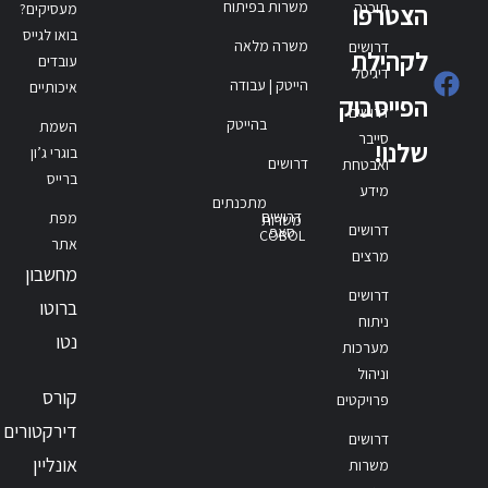
משרות בפיתוח
תוכנה
הצטרפו
מעסיקים?
בואו לגייס
משרה מלאה
דרושים
לקהילת
עובדים
דיגיטל
הייטק | עבודה
איכותיים
הפייסבוק
דרושים
בהייטק
השמת
סייבר
שלנו!
בוגרי ג’ון
דרושים
ואבטחת
ברייס
מידע
מתכנתים
דרושים
מפת
משרות
דרושים
סאפ
COBOL
אתר
מרצים
מחשבון
דרושים
ברוטו
ניתוח
נטו
מערכות
וניהול
קורס
פרויקטים
דירקטורים
דרושים
אונליין
משרות