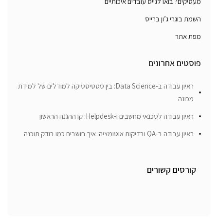
מעסיקים? בואו לגייס עובדים איכותיים
השמת בוגרי ג’ון ברייס
מפת אתר
פוסטים אחרונים
ראיון עבודה ב-Data Science: בין סטטיסטיקה למודלים של למידת
מכונה
ראיון עבודה לטכנאי מחשבים ו-Helpdesk: קו ההגנה הראשון
ראיון עבודה ב-QA ובדיקות אוטומציה: איך חושבים כמו בודק תוכנה
קורסים קשורים