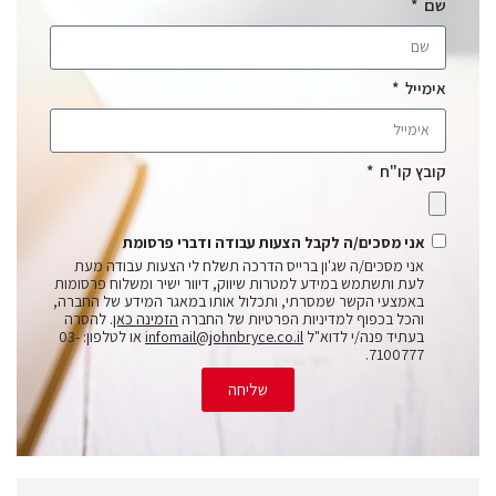
שם
אימייל
קובץ קו"ח
אני מסכים/ה לקבל הצעות עבודה ודברי פרסומת
אני מסכים/ה שג'ון ברייס הדרכה תשלח לי הצעות עבודה מעת
לעת ותשתמש במידע למטרות שיווק, דיוור ישיר ומשלוח פרסומות
באמצעי הקשר שמסרתי, ותכלול אותו במאגר המידע של החברה,
והכל בכפוף למדיניות הפרטיות של החברה
הזמינה כאן
. להסרה
בעתיד פנה/י לדוא"ל
infomail@johnbryce.co.il
או לטלפון: 03-
7100777.
שליחה