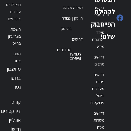
בואו לגייס
משרה מלאה
דרושים
לקהילת
עובדים
דיגיטל
הייטק | עבודה
איכותיים
הפייסבוק
דרושים
בהייטק
השמת
סייבר
שלנו!
בוגרי ג’ון
דרושים
ואבטחת
ברייס
מידע
מתכנתים
דרושים
מפת
משרות
דרושים
סאפ
COBOL
אתר
מרצים
מחשבון
דרושים
ברוטו
ניתוח
נטו
מערכות
וניהול
קורס
פרויקטים
דירקטורים
דרושים
אונליין
משרות
מטה
חדש!