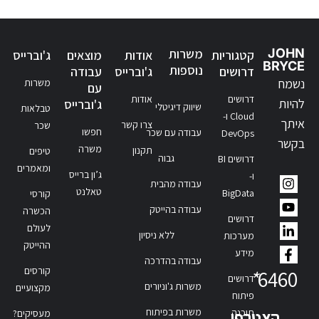
JOHN
משרות
קטגוריות
אודות
מוצאים
ג'וברייס
BRYCE
נוספות
דרושים
ג'וברייס
עבודה
נשמח
משרות
עם
דרושים
אודות
להיות
ג'וברייס
שיווק דיגיטלי
טבלאות
Cloud ו-
איתך
צרו קשר
שכר
חפשו
עבודה עם שכר
DevOps
בקשר
משרה
תקנון
טיפים
גבוה
דרושים BI
ומאמרים
ג’ון ברייס
ו-
עבודה מהבית
טאלנט
BigData
קורסי
עבודה בהייטק
הכשרה
דרושים
לעולם
ללא ניסיון
מערכות
ההייטק
מידע
עבודה בהדרכה
קורסים
*
6460
דרושים
משרות ג'וניורים
מקצועיים
פיתוח
משרות בפיתוח
תוכנה
הצטרפו
מעסיקים?