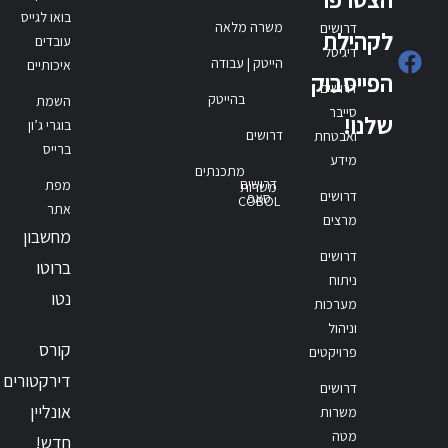
בואו לגייס
משרה מלאה
דרושים
לקהילת
עובדים
דיגיטל
הייטק | עבודה
איכותיים
הפייסבוק
דרושים
בהייטק
השמת
סייבר
שלנו!
בוגרי ג’ון
דרושים
ואבטחת
ברייס
מידע
מתכנתים
דרושים
מפת
משרות
דרושים
סאפ
COBOL
אתר
מרצים
מחשבון
דרושים
ברוטו
ניתוח
נטו
מערכות
וניהול
קורס
פרויקטים
דירקטורים
דרושים
אונליין
משרות
מטה
חדש!