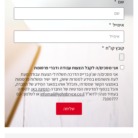
שם
אימייל
קובץ קו"ח
אני מסכים/ה לקבל הצעות עבודה ודברי פרסומת
אני מסכים/ה שג'ון ברייס הדרכה תשלח לי הצעות עבודה מעת
לעת ותשתמש במידע למטרות שיווק, דיוור ישיר ומשלוח פרסומות
באמצעי הקשר שמסרתי, ותכלול אותו במאגר המידע של החברה,
והכל בכפוף למדיניות הפרטיות של החברה
הזמינה כאן
. להסרה
בעתיד פנה/י לדוא"ל
infomail@johnbryce.co.il
או לטלפון: 03-
7100777.
שליחה