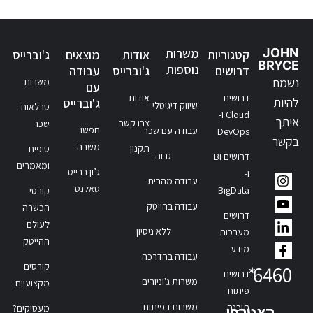
JOHN
משרות
קטגוריות
אודות
מוצאים
ג'וברייס
BRYCE
נוספות
דרושים
ג'וברייס
עבודה
נשמח
משרות
עם
דרושים
אודות
להיות
ג'וברייס
שיווק דיגיטלי
טבלאות
Cloud ו-
איתך
צרו קשר
שכר
חפשו
עבודה עם שכר
DevOps
בקשר
משרה
תקנון
טיפים
גבוה
דרושים BI
ומאמרים
ג’ון ברייס
ו-
עבודה מהבית
טאלנט
BigData
קורסי
עבודה בהייטק
הכשרה
דרושים
לעולם
ללא ניסיון
מערכות
ההייטק
מידע
עבודה בהדרכה
קורסים
*
6460
דרושים
משרות ג'וניורים
מקצועיים
פיתוח
משרות בפיתוח
תוכנה
הצטרפו
מעסיקים?