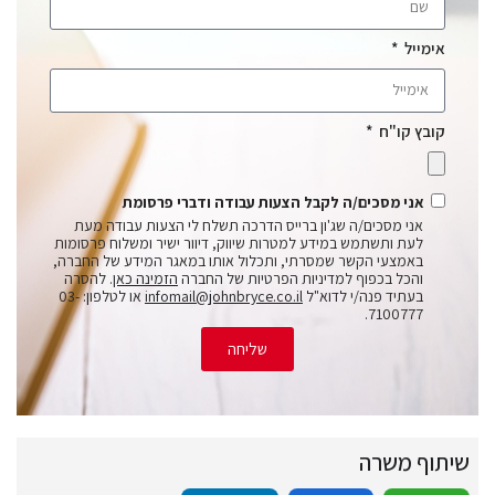
אימייל
קובץ קו"ח
אני מסכים/ה לקבל הצעות עבודה ודברי פרסומת
אני מסכים/ה שג'ון ברייס הדרכה תשלח לי הצעות עבודה מעת
לעת ותשתמש במידע למטרות שיווק, דיוור ישיר ומשלוח פרסומות
באמצעי הקשר שמסרתי, ותכלול אותו במאגר המידע של החברה,
והכל בכפוף למדיניות הפרטיות של החברה
הזמינה כאן
. להסרה
בעתיד פנה/י לדוא"ל
infomail@johnbryce.co.il
או לטלפון: 03-
7100777.
שליחה
שיתוף משרה