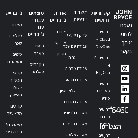
JOHN
משרות
קטגוריות
אודות
מוצאים
ג'וברייס
BRYCE
נוספות
דרושים
ג'וברייס
עבודה
נשמח
משרות
עם
דרושים
אודות
להיות
ג'וברייס
שיווק דיגיטלי
טבלאות
Cloud ו-
איתך
צרו קשר
שכר
חפשו
עבודה עם שכר
DevOps
בקשר
משרה
תקנון
טיפים
גבוה
דרושים BI
ומאמרים
ג’ון ברייס
ו-
עבודה מהבית
טאלנט
BigData
קורסי
עבודה בהייטק
הכשרה
דרושים
לעולם
ללא ניסיון
מערכות
ההייטק
מידע
עבודה בהדרכה
קורסים
*
6460
דרושים
משרות ג'וניורים
מקצועיים
פיתוח
משרות בפיתוח
תוכנה
הצטרפו
מעסיקים?
בואו לגייס
משרה מלאה
דרושים