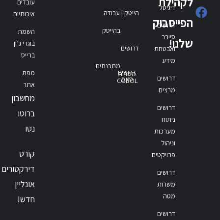
לקהילת
עובדים
דיגיטל
הייטק | עבודה
איכותיים
הפייסבוק
דרושים
בהייטק
השמת
סייבר
שלנו!
בוגרי ג’ון
דרושים
ואבטחת
ברייס
מידע
מתכנתים
דרושים
מפת
משרות
דרושים
סאפ
COBOL
אתר
מרצים
מחשבון
דרושים
ברוטו
ניתוח
נטו
מערכות
וניהול
קורס
פרויקטים
דירקטורים
דרושים
אונליין
משרות
מטה
חדש!
דרושים