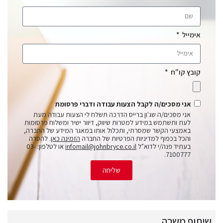
אימייל
קובץ קו"ח
אני מסכים/ה לקבל הצעות עבודה ודברי פרסומת
אני מסכים/ה שג'ון ברייס הדרכה תשלח לי הצעות עבודה מעת
לעת ותשתמש במידע למטרות שיווק, דיוור ישיר ומשלוח פרסומות
באמצעי הקשר שמסרתי, ותכלול אותו במאגר המידע של החברה,
והכל בכפוף למדיניות הפרטיות של החברה
הזמינה כאן
. להסרה
בעתיד פנה/י לדוא"ל
infomail@johnbryce.co.il
או לטלפון: 03-
7100777.
שליחה
שיתוף משרה