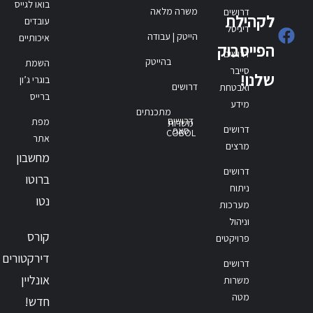
בואו לגייס
משרה מלאה
דרושים
לקהילת
עובדים
דיגיטל
הייטק | עבודה
איכותיים
הפייסבוק
דרושים
בהייטק
השמת
סייבר
שלנו!
בוגרי ג’ון
דרושים
ואבטחת
ברייס
מידע
מתכנתים
דרושים
מפת
משרות
דרושים
סאפ
COBOL
אתר
מרצים
מחשבון
דרושים
ברוטו
ניתוח
נטו
מערכות
וניהול
קורס
פרויקטים
דירקטורים
דרושים
אונליין
משרות
מטה
חדש!