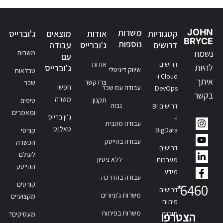
JOHN
משרות
קטגוריות
אודות
מוצאים
ג'וברייס
BRYCE
נוספות
דרושים
ג'וברייס
עבודה
נשמח
משרות
עם
דרושים
אודות
להיות
ג'וברייס
שיווק דיגיטלי
טבלאות
Cloud ו-
איתך
צרו קשר
שכר
חפשו
עבודה עם שכר
DevOps
בקשר
משרה
תקנון
טיפים
גבוה
דרושים BI
ומאמרים
ג’ון ברייס
ו-
עבודה מהבית
טאלנט
BigData
קורסי
עבודה בהייטק
הכשרה
דרושים
לעולם
ללא ניסיון
מערכות
ההייטק
מידע
עבודה בהדרכה
קורסים
*
6460
דרושים
משרות ג'וניורים
מקצועיים
פיתוח
משרות בפיתוח
תוכנה
הצטרפו
מעסיקים?