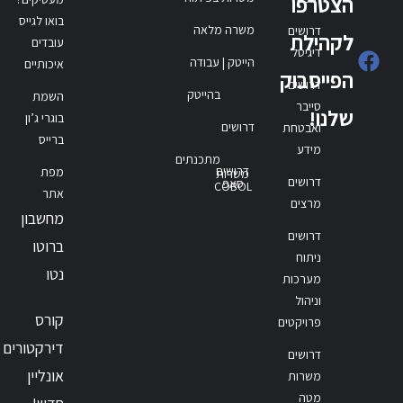
הצטרפו
בואו לגייס
משרה מלאה
דרושים
לקהילת
עובדים
דיגיטל
הייטק | עבודה
איכותיים
הפייסבוק
דרושים
בהייטק
השמת
סייבר
שלנו!
בוגרי ג’ון
דרושים
ואבטחת
ברייס
מידע
מתכנתים
דרושים
מפת
משרות
דרושים
סאפ
COBOL
אתר
מרצים
מחשבון
דרושים
ברוטו
ניתוח
נטו
מערכות
וניהול
קורס
פרויקטים
דירקטורים
דרושים
אונליין
משרות
מטה