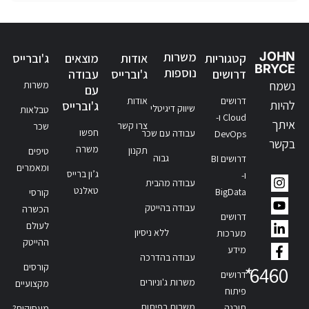
JOHN
משרות
קטגוריות
אודות
מוצאים
ג'וברייס
BRYCE
נוספות
דרושים
ג'וברייס
עבודה
נשמח
משרות
עם
דרושים
אודות
להיות
ג'וברייס
שיווק דיגיטלי
טבלאות
Cloud ו-
איתך
צרו קשר
שכר
חפשו
עבודה עם שכר
DevOps
בקשר
משרה
תקנון
טיפים
גבוה
דרושים BI
ומאמרים
ג’ון ברייס
ו-
עבודה מהבית
טאלנט
BigData
קורסי
עבודה בהייטק
הכשרה
דרושים
לעולם
ללא ניסיון
מערכות
ההייטק
מידע
עבודה בהדרכה
קורסים
*
6460
דרושים
משרות ג'וניורים
מקצועיים
פיתוח
משרות בפיתוח
תוכנה
מעסיקים?