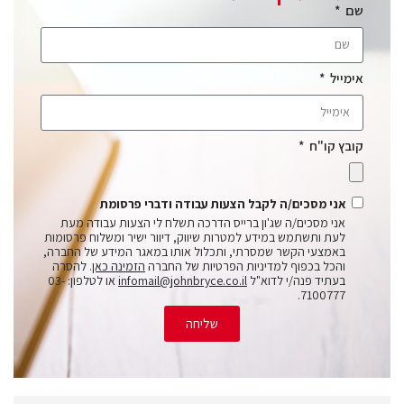
שם
אימייל
קובץ קו"ח
אני מסכים/ה לקבל הצעות עבודה ודברי פרסומת
אני מסכים/ה שג'ון ברייס הדרכה תשלח לי הצעות עבודה מעת
לעת ותשתמש במידע למטרות שיווק, דיוור ישיר ומשלוח פרסומות
באמצעי הקשר שמסרתי, ותכלול אותו במאגר המידע של החברה,
והכל בכפוף למדיניות הפרטיות של החברה
הזמינה כאן
. להסרה
בעתיד פנה/י לדוא"ל
infomail@johnbryce.co.il
או לטלפון: 03-
7100777.
שליחה