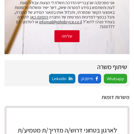
אני מסכים/ה שג'ון ברייס הדרכה תשלח לי הצעות עבודה מעת
לעת ותשתמש במידע למטרות שיווק, דיוור ישיר ומשלוח פרסומות
באמצעי הקשר שמסרתי, ותכלול אותו במאגר המידע של החברה,
והכל בכפוף למדיניות הפרטיות של החברה
הזמינה כאן
. להסרה
בעתיד פנה/י לדוא"ל
infomail@johnbryce.co.il
או לטלפון: 03-
7100777.
שליחה
שיתוף משרה
Whatsapp
פייסבוק
LinkedIn
משרות דומות
לארגון בטחוני דרוש/ה מדריך/ת מטמיע/ת