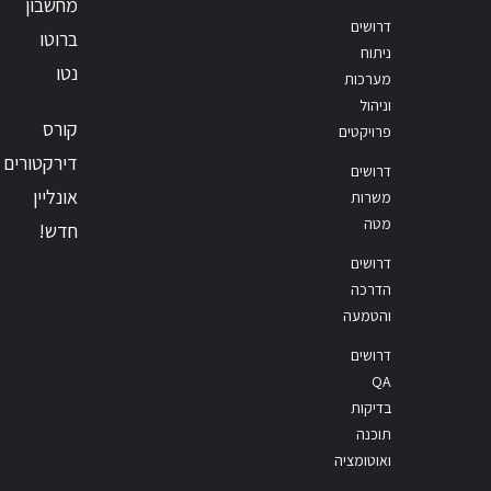
מחשבון
דרושים
ברוטו
ניתוח
נטו
מערכות
וניהול
קורס
פרויקטים
דירקטורים
דרושים
אונליין
משרות
מטה
חדש!
דרושים
הדרכה
והטמעה
דרושים
QA
בדיקות
תוכנה
ואוטומציה