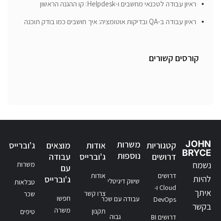
ראיון עבודה לטכנאי מחשבים ו-Helpdesk: קו ההגנה הראשון
ראיון עבודה ב-QA ובדיקות אוטומציה: איך חושבים כמו בודק תוכנה
קורסים קשורים
JOHN
משרות
קטגוריות
אודות
מוצאים
ג'וברייס
BRYCE
נוספות
דרושים
ג'וברייס
עבודה
נשמח
משרות
עם
דרושים
אודות
להיות
ג'וברייס
שיווק דיגיטלי
טבלאות
Cloud ו-
איתך
צרו קשר
שכר
חפשו
עבודה עם שכר
DevOps
בקשר
משרה
תקנון
טיפים
גבוה
דרושים BI