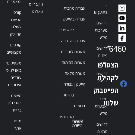
ומאמרים
ג’ון ברייס
ו-
עבודה מהבית
טאלנט
BigData
קורסי
עבודה בהייטק
הכשרה
דרושים
לעולם
ללא ניסיון
מערכות
ההייטק
מידע
עבודה בהדרכה
קורסים
*
6460
דרושים
משרות ג'וניורים
מקצועיים
פיתוח
משרות בפיתוח
תוכנה
הצטרפו
מעסיקים?
בואו לגייס
משרה מלאה
דרושים
לקהילת
עובדים
דיגיטל
הייטק | עבודה
איכותיים
הפייסבוק
דרושים
בהייטק
השמת
סייבר
שלנו!
בוגרי ג’ון
דרושים
ואבטחת
ברייס
מידע
מתכנתים
דרושים
מפת
משרות
דרושים
סאפ
COBOL
אתר
מרצים