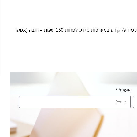
תואר ראשון ממוסד להשכלה גבוהה במדעי המחשב/ מערכות מידע/ קורס במערכות מידע לפחות 150 שעות – חובה (אפשר
אימייל