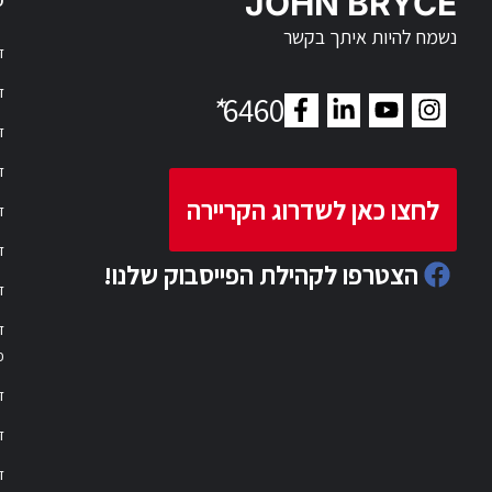
JOHN BRYCE
נשמח להיות איתך בקשר
דר
דר
*
6460
ד
ד
לחצו כאן לשדרוג הקריירה
ד
ד
הצטרפו לקהילת הפייסבוק שלנו!
ד
ד
פ
ד
ד