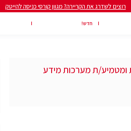
רוצים לשדרג את הקריירה? מגוון קורסי כניסה להייטק
ים ומאמרים
פרסום משרה באתר
ג’ון ברייס ט
חדש!
ת ומטמיע/ת מערכות מידע