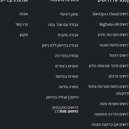
ושים Cloud ו-DevOps
אודות
שיווק דיגיטלי
ושים BI ו-BigData
צרו קשר
עבודה עם שכר גבוה
רושים מערכות מידע
תקנון
עבודה מהבית
רושים פיתוח תוכנה
עבודה בהייטק ללא ניסיון
רושים דיגיטל
עבודה בהדרכה
רושים סייבר ואבטחת מידע
משרות ג'וניורים
רושים מרצים
משרות בפיתוח
רושים ניתוח מערכות וניהול
משרה מלאה
רויקטים
הייטק | עבודה בהייטק
רושים משרות מטה
דרושים מתכנתים
משרות COBOL
דרושים סאפ
רושים הדרכה והטמעה
דרושים QA בדיקות תוכנה