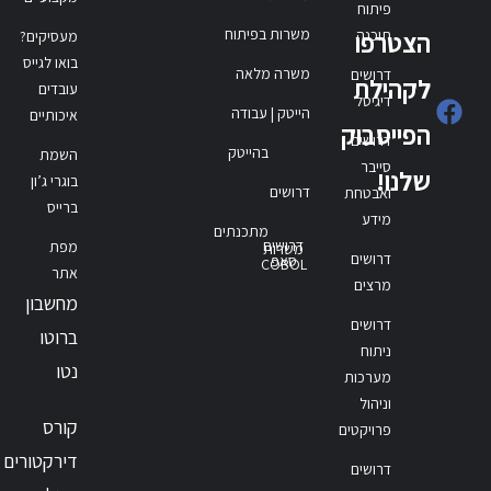
פיתוח
משרות בפיתוח
תוכנה
הצטרפו
מעסיקים?
בואו לגייס
משרה מלאה
דרושים
לקהילת
עובדים
דיגיטל
הייטק | עבודה
איכותיים
הפייסבוק
דרושים
בהייטק
השמת
סייבר
שלנו!
בוגרי ג’ון
דרושים
ואבטחת
ברייס
מידע
מתכנתים
דרושים
מפת
משרות
דרושים
סאפ
COBOL
אתר
מרצים
מחשבון
דרושים
ברוטו
ניתוח
נטו
מערכות
וניהול
קורס
פרויקטים
דירקטורים
דרושים