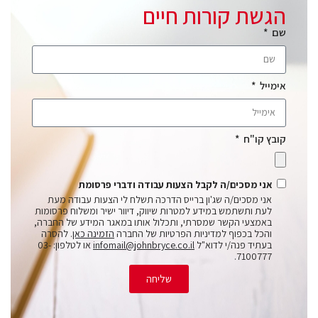
הגשת קורות חיים
שם
אימייל
קובץ קו"ח
אני מסכים/ה לקבל הצעות עבודה ודברי פרסומת
אני מסכים/ה שג'ון ברייס הדרכה תשלח לי הצעות עבודה מעת
לעת ותשתמש במידע למטרות שיווק, דיוור ישיר ומשלוח פרסומות
באמצעי הקשר שמסרתי, ותכלול אותו במאגר המידע של החברה,
והכל בכפוף למדיניות הפרטיות של החברה
הזמינה כאן
. להסרה
בעתיד פנה/י לדוא"ל
infomail@johnbryce.co.il
או לטלפון: 03-
7100777.
שליחה