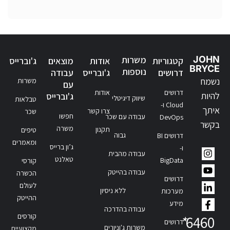
JOHN
משרות
קטגוריות
אודות
מוצאים
ג'וברייס
BRYCE
נוספות
דרושים
ג'וברייס
עבודה
נשמח
משרות
עם
דרושים
אודות
להיות
ג'וברייס
שיווק דיגיטלי
טבלאות
Cloud ו-
איתך
צרו קשר
שכר
חפשו
עבודה עם שכר
DevOps
בקשר
משרה
תקנון
טיפים
גבוה
דרושים BI
ומאמרים
ג’ון ברייס
ו-
עבודה מהבית
טאלנט
BigData
קורסי
עבודה בהייטק
הכשרה
דרושים
לעולם
ללא ניסיון
מערכות
ההייטק
מידע
עבודה בהדרכה
קורסים
*
6460
דרושים
משרות ג'וניורים
מקצועיים