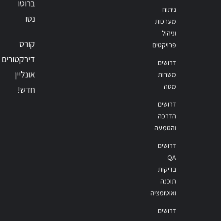
ברוטו
ניתוח
נטו
מערכות
וניהול
קורס
פרויקטים
דירקטורים
דרושים
אונליין
משרות
מטה
חדש!
דרושים
הדרכה
והטמעה
דרושים
QA
בדיקות
תוכנה
ואוטומציה
דרושים