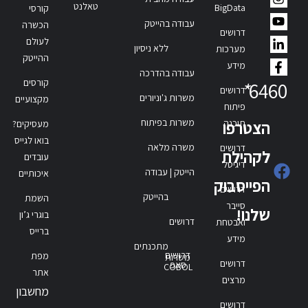
טאלנט
BigData
קורסי
עבודה בהייטק
הכשרה
דרושים
לעולם
ללא ניסיון
מערכות
ההייטק
מידע
עבודה בהדרכה
קורסים
*
6460
דרושים
משרות ג'וניורים
מקצועיים
פיתוח
משרות בפיתוח
תוכנה
הצטרפו
מעסיקים?
בואו לגייס
משרה מלאה
דרושים
לקהילת
עובדים
דיגיטל
הייטק | עבודה
איכותיים
הפייסבוק
דרושים
בהייטק
השמת
סייבר
שלנו!
בוגרי ג’ון
דרושים
ואבטחת
ברייס
מידע
מתכנתים
דרושים
מפת
משרות
דרושים
סאפ
COBOL
אתר
מרצים
מחשבון
דרושים