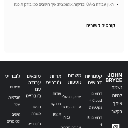
ראיון עבודה ב-QA ובדיקות אוטומציה: איך חושבים כמו בודק תוכנה
קורסים קשורים
JOHN
משרות
קטגוריות
אודות
מוצאים
ג'וברייס
BRYCE
נוספות
דרושים
ג'וברייס
עבודה
נשמח
משרות
עם
דרושים
אודות
להיות
ג'וברייס
שיווק דיגיטלי
טבלאות
Cloud ו-
איתך
צרו קשר
שכר
חפשו
עבודה עם שכר
DevOps
בקשר
משרה
תקנון
טיפים
גבוה
דרושים BI
ומאמרים
ג’ון ברייס
ו-
עבודה מהבית