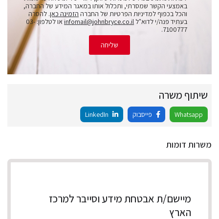
באמצעי הקשר שמסרתי, ותכלול אותו במאגר המידע של החברה,
והכל בכפוף למדיניות הפרטיות של החברה
הזמינה כאן
. להסרה
בעתיד פנה/י לדוא"ל
infomail@johnbryce.co.il
או לטלפון: 03-
7100777.
שליחה
שיתוף משרה
Whatsapp
פייסבוק
LinkedIn
משרות דומות
מיישם/ת אבטחת מידע וסייבר למרכז
הארץ