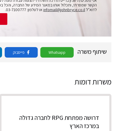
אני מסכים/ה שג'ון ברייס הדרכה תשלח לי הצעות עבודה מעת לע
הקשר שמסרתי, ותכלול אותו במאגר המידע של החברה, והכל בכ
לדוא"ל
infomail@johnbryce.co.il
או לטלפון: 03-7100777.
ש
שיתוף משרה
Whatsapp
פייסבוק
משרות דומות
דרושה מפתחת RPG לחברה גדולה
במרכז הארץ