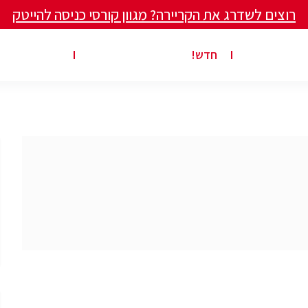
רוצים לשדרג את הקריירה? מגוון קורסי כניסה להייטק
ים ומאמרים
פרסום משרה באתר
ג’ון ברייס ט
חדש!