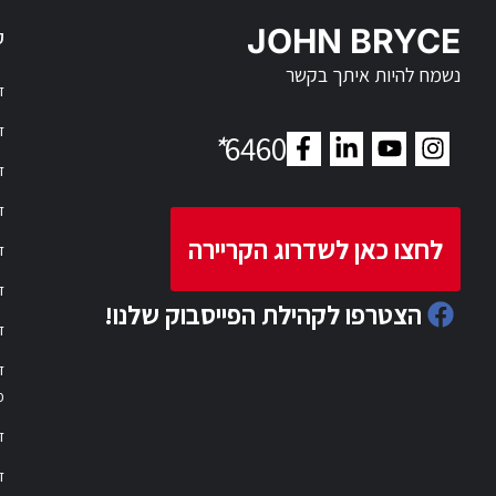
JOHN BRYCE
ק
נשמח להיות איתך בקשר
דר
דר
*
6460
ד
ד
לחצו כאן לשדרוג הקריירה
ד
ד
הצטרפו לקהילת הפייסבוק שלנו!
ד
ד
פ
ד
ד