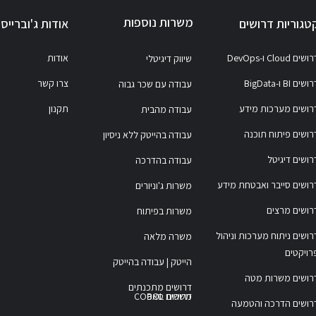
משרות נוספות
טגוריות דרושים
אודות ג'וברייס
ושים Cloud ו-DevOps
אודות
שיווק דיגיטלי
ושים BI ו-BigData
צרו קשר
עבודה עם שכר גבוה
רושים מערכות מידע
תקנון
עבודה מהבית
רושים פיתוח תוכנה
עבודה בהייטק ללא ניסיון
רושים דיגיטל
עבודה בהדרכה
רושים סייבר ואבטחת מידע
משרות ג'וניורים
רושים מרצים
משרות בפיתוח
רושים ניתוח מערכות וניהול
משרה מלאה
רויקטים
הייטק | עבודה בהייטק
רושים משרות מטה
דרושים מתכנתים
משרות COBOL
דרושים סאפ
רושים הדרכה והטמעה