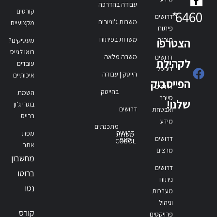
עבודה בהדרכה
קורסים
*
6460
דרושים
משרות ג'וניורים
מקצועיים
פיתוח
משרות בפיתוח
תוכנה
הצטרפו
מעסיקים?
בואו לגייס
משרה מלאה
דרושים
לקהילת
עובדים
דיגיטל
הייטק | עבודה
איכותיים
הפייסבוק
דרושים
בהייטק
השמת
סייבר
שלנו!
בוגרי ג’ון
דרושים
ואבטחת
ברייס
מידע
מתכנתים
דרושים
מפת
משרות
דרושים
סאפ
COBOL
אתר
מרצים
מחשבון
דרושים
ברוטו
ניתוח
נטו
מערכות
וניהול
קורס
פרויקטים