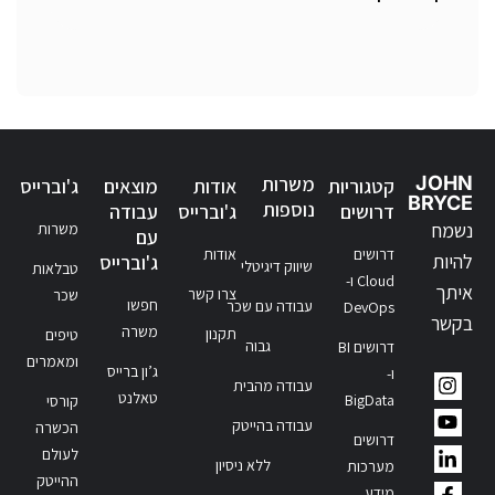
JOHN
משרות
קטגוריות
אודות
מוצאים
ג'וברייס
BRYCE
נוספות
דרושים
ג'וברייס
עבודה
נשמח
משרות
עם
דרושים
אודות
להיות
ג'וברייס
שיווק דיגיטלי
טבלאות
Cloud ו-
איתך
צרו קשר
שכר
חפשו
עבודה עם שכר
DevOps
בקשר
משרה
תקנון
טיפים
גבוה
דרושים BI
ומאמרים
ג’ון ברייס
ו-
עבודה מהבית
טאלנט
BigData
קורסי
עבודה בהייטק
הכשרה
דרושים
לעולם
ללא ניסיון
מערכות
ההייטק
מידע