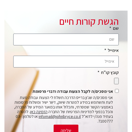
הגשת קורות חיים
שם
אימייל
קובץ קו"ח
אני מסכים/ה לקבל הצעות עבודה ודברי פרסומת
אני מסכים/ה שג'ון ברייס הדרכה תשלח לי הצעות עבודה מעת
לעת ותשתמש במידע למטרות שיווק, דיוור ישיר ומשלוח פרסומות
באמצעי הקשר שמסרתי, ותכלול אותו במאגר המידע של החברה,
והכל בכפוף למדיניות הפרטיות של החברה
הזמינה כאן
. להסרה
בעתיד פנה/י לדוא"ל
infomail@johnbryce.co.il
או לטלפון: 03-
7100777.
שליחה