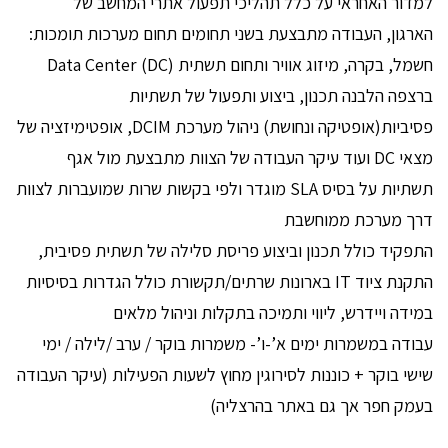
למדור האחראי על כלל תהליכי תפעול אתרי המחשב של
הארגון, העבודה מתבצעת בשני תחומים תחום מערכות תומכות:
חשמל, בקרה, מיזוג אוויר ותחום תשתית Data Center (DC)
ברצפה הלבנה תכנון, ביצוע ותפעול של תשתיות
פסיביות(אופטיקה ונחושת) ניהול מערכת DCIM, אופטימיזציה של
מצאי DC ועוד עיקר העבודה של הצוות מתבצעת מול אגף
תשתיות על בסיס SLA מוגדר ולפי בקשות שרות שמועברות לצוות
דרך מערכת ממוחשבת
התפקיד כולל תכנון וביצוע פריסת סלילה של תשתית פסיבית,
התקנת ציוד IT בארונות שרתים/תקשורת כולל הגדרות בסיסיות
במידה ויידרש, ליווי ותמיכה בתקלות וניהול מלאים
עבודה במשמרות ימים א’-ו’- משמרות בוקר / ערב /לילה / ימי
שישי בוקר + כוננות לסירוגין מחוץ לשעות הפעילות (עיקר העבודה
בעמק חפר אך גם באתר בהרצליה)