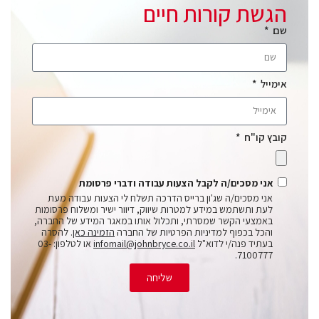
הגשת קורות חיים
שם
אימייל
קובץ קו"ח
אני מסכים/ה לקבל הצעות עבודה ודברי פרסומת
אני מסכים/ה שג'ון ברייס הדרכה תשלח לי הצעות עבודה מעת
לעת ותשתמש במידע למטרות שיווק, דיוור ישיר ומשלוח פרסומות
באמצעי הקשר שמסרתי, ותכלול אותו במאגר המידע של החברה,
והכל בכפוף למדיניות הפרטיות של החברה
הזמינה כאן
. להסרה
בעתיד פנה/י לדוא"ל
infomail@johnbryce.co.il
או לטלפון: 03-
7100777.
שליחה