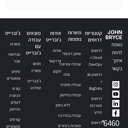
JOHN
משרות
קטגוריות
אודות
מוצאים
ג'וברייס
BRYCE
נוספות
דרושים
ג'וברייס
עבודה
נשמח
משרות
עם
דרושים
אודות
להיות
ג'וברייס
שיווק דיגיטלי
טבלאות
Cloud ו-
איתך
צרו קשר
שכר
חפשו
עבודה עם שכר
DevOps
בקשר
משרה
תקנון
טיפים
גבוה
דרושים BI
ומאמרים
ג’ון ברייס
ו-
עבודה מהבית
טאלנט
BigData
קורסי
עבודה בהייטק
הכשרה
דרושים
לעולם
ללא ניסיון
מערכות
ההייטק
מידע
עבודה בהדרכה
קורסים
*
6460
דרושים
משרות ג'וניורים
מקצועיים