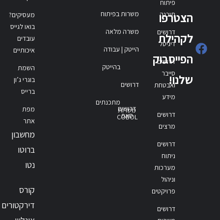
פיתוח
משרות בפיתוח
תוכנה
הצטרפו
מעסיקים?
בואו לגייס
משרה מלאה
דרושים
לקהילת
עובדים
דיגיטל
הייטק | עבודה
איכותיים
הפייסבוק
דרושים
בהייטק
השמת
סייבר
שלנו!
בוגרי ג’ון
דרושים
ואבטחת
ברייס
מידע
מתכנתים
דרושים
מפת
משרות
דרושים
סאפ
COBOL
אתר
מרצים
מחשבון
דרושים
ברוטו
ניתוח
נטו
מערכות
וניהול
קורס
פרויקטים
דירקטורים
דרושים