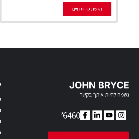
הגשת קורות חיים
JOHN BRYCE
ק
נשמח להיות איתך בקשר
דר
דר
*
6460
ד
ד