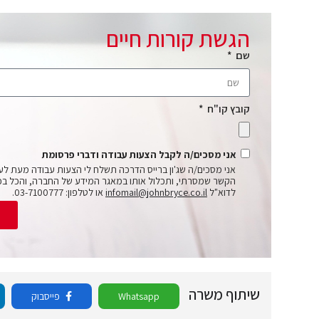
הגשת קורות חיים
שם
קובץ קו"ח
אני מסכים/ה לקבל הצעות עבודה ודברי פרסומת
אני מסכים/ה שג'ון ברייס הדרכה תשלח לי הצעות עבודה מעת לע
הקשר שמסרתי, ותכלול אותו במאגר המידע של החברה, והכל בכ
לדוא"ל
infomail@johnbryce.co.il
או לטלפון: 03-7100777.
ש
שיתוף משרה
Whatsapp
פייסבוק