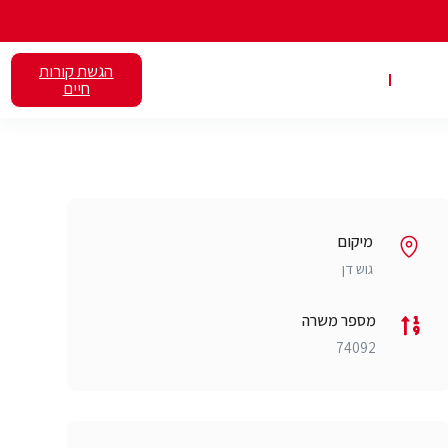
הגשת קורות
אלנט
השכרת כיתות
חיים
מיקום
גוש דן
מספר משרה
74092