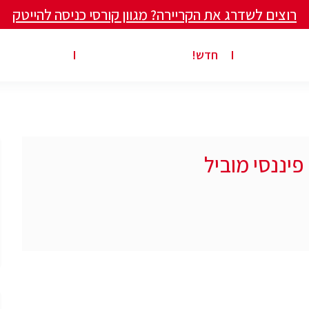
רוצים לשדרג את הקריירה? מגוון קורסי כניסה להייטק
ים ומאמרים
פרסום משרה באתר
ג’ון ברייס ט
חדש!