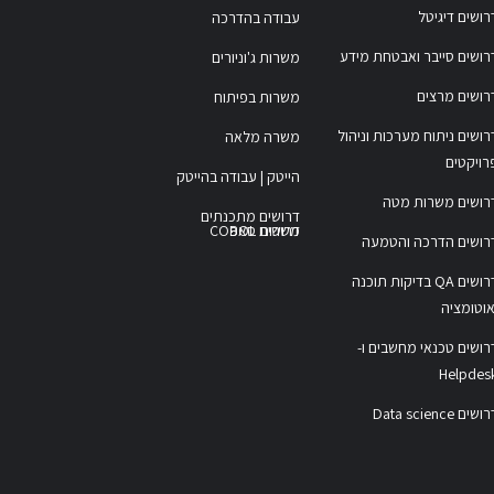
רושים דיגיטל
עבודה בהדרכה
רושים סייבר ואבטחת מידע
משרות ג'וניורים
רושים מרצים
משרות בפיתוח
רושים ניתוח מערכות וניהול
משרה מלאה
רויקטים
הייטק | עבודה בהייטק
רושים משרות מטה
דרושים מתכנתים
משרות COBOL
דרושים סאפ
רושים הדרכה והטמעה
דרושים QA בדיקות תוכנה
אוטומציה
רושים טכנאי מחשבים ו-
Helpdes
ושים Data science