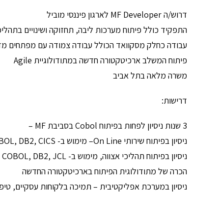
דרוש/ה MF Developer לארגון פיננסי מוביל
התפקיד כולל פיתוח מערכות ליבה, תחזוקה ושינויים בתהליכי
עבודה כחלק מסקוואד הכולל עבודה צמודה עם מפתחים מדיס
פיתוח המשלב ארכיטקטורה חדשה במתודולוגיית Agile
משרה מלאה בתל אביב
דרישות:
3 שנות ניסיון לפחות בפיתוח Cobol בסביבת MF –
ניסיון בפיתוח שירותי On Line– מימוש ב- COBOL, DB2, CICS, עבודה מול SAF/ESB ושירותי NDL
ניסיון בפיתוח תהליכי אצווה, מימוש ב- COBOL, DB2, JCL
הכרה של מתודולוגית הפיתוח בארכיטקטורה החדשה
ניסיון במערכת אפליקטיבית – תמיכה בלקוחות עסקיים, טיפו