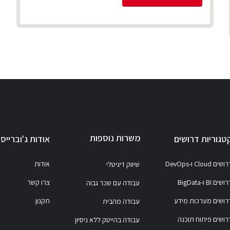
משרות נוספות
טגוריות דרושים
אודות ג'וברייס
ושים Cloud ו-DevOps
אודות
שיווק דיגיטלי
ושים BI ו-BigData
צרו קשר
עבודה עם שכר גבוה
רושים מערכות מידע
תקנון
עבודה מהבית
רושים פיתוח תוכנה
עבודה בהייטק ללא ניסיון