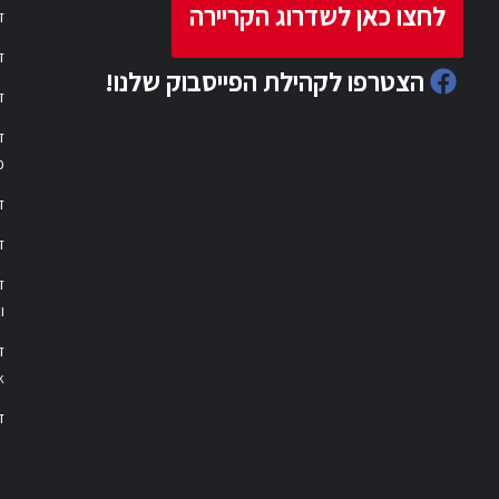
לחצו כאן לשדרוג הקריירה
ד
ד
הצטרפו לקהילת הפייסבוק שלנו!
ד
ד
פ
ד
ד
ו
ד
k
דר