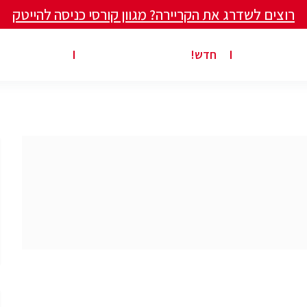
רוצים לשדרג את הקריירה? מגוון קורסי כניסה להייטק
ים ומאמרים
פרסום משרה באתר
ג’ון ברייס ט
חדש!