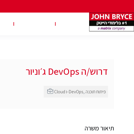
משרות
טבלאות שכר
טיפ
דרוש/ה DevOps ג׳וניור
פיתוח תוכנה
,
Cloud ו-DevOps
תיאור משרה