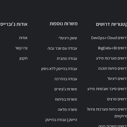
משרות נוספות
טגוריות דרושים
אודות ג'וברייס
ושים Cloud ו-DevOps
אודות
שיווק דיגיטלי
ושים BI ו-BigData
צרו קשר
עבודה עם שכר גבוה
רושים מערכות מידע
תקנון
עבודה מהבית
רושים פיתוח תוכנה
עבודה בהייטק ללא ניסיון
רושים דיגיטל
עבודה בהדרכה
רושים סייבר ואבטחת מידע
משרות ג'וניורים
רושים מרצים
משרות בפיתוח
רושים ניתוח מערכות וניהול
משרה מלאה
רויקטים
הייטק | עבודה בהייטק
רושים משרות מטה