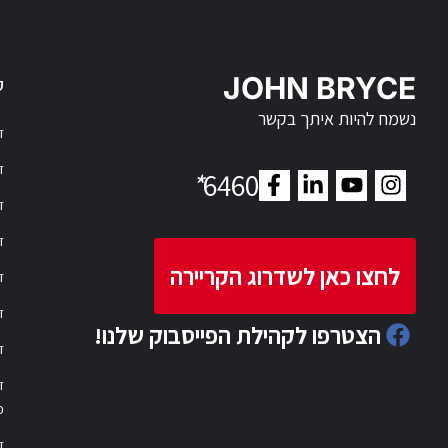
JOHN BRYCE
ק
נשמח להיות איתך בקשר
דר
דר
*
6460
ד
ד
לחצו כאן לשדרוג הקריירה
ד
ד
הצטרפו לקהילת הפייסבוק שלנו!
ד
ד
פ
ד