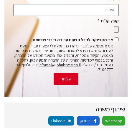
קובץ קו"ח
אני מסכים/ה לקבל הצעות עבודה ודברי פרסומת
אני מסכים/ה שג'ון ברייס הדרכה תשלח לי הצעות עבודה מעת
לעת ותשתמש במידע למטרות שיווק, דיוור ישיר ומשלוח פרסומות
באמצעי הקשר שמסרתי, ותכלול אותו במאגר המידע של החברה,
והכל בכפוף למדיניות הפרטיות של החברה
הזמינה כאן
. להסרה
בעתיד פנה/י לדוא"ל
infomail@johnbryce.co.il
או לטלפון: 03-
7100777.
שליחה
שיתוף משרה
Whatsapp
פייסבוק
LinkedIn