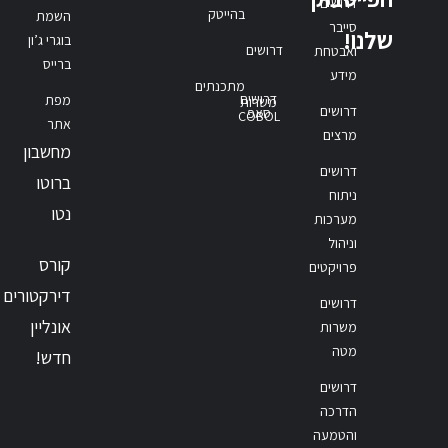
דרושים
בהייטק
השמת
סייבר
שלנו!
בוגרי ג’ון
דרושים
ואבטחת
ברייס
מידע
מתכנתים
דרושים
מפת
משרות
דרושים
סאפ
COBOL
אתר
מרצים
מחשבון
דרושים
ברוטו
ניתוח
נטו
מערכות
וניהול
קורס
פרויקטים
דירקטורים
דרושים
אונליין
משרות
מטה
חדש!
דרושים
הדרכה
והטמעה