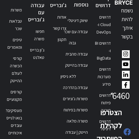
BRYCE
נוספות
דרושים
ג'וברייס
עבודה
נשמח
משרות
עם
דרושים
אודות
להיות
ג'וברייס
שיווק דיגיטלי
טבלאות
Cloud ו-
איתך
צרו קשר
שכר
חפשו
עבודה עם שכר
DevOps
בקשר
משרה
תקנון
טיפים
גבוה
דרושים BI
ומאמרים
ג’ון ברייס
ו-
עבודה מהבית
טאלנט
BigData
קורסי
עבודה בהייטק
הכשרה
דרושים
לעולם
ללא ניסיון
מערכות
ההייטק
מידע
עבודה בהדרכה
קורסים
*
6460
דרושים
משרות ג'וניורים
מקצועיים
פיתוח
משרות בפיתוח
תוכנה
הצטרפו
מעסיקים?
בואו לגייס
משרה מלאה
דרושים
לקהילת
עובדים
דיגיטל
הייטק | עבודה
איכותיים
הפייסבוק