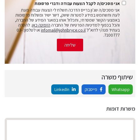
אני מסכים/ה לקבל הצעות עבודה ודברי פרסומת
אני מסכים/ה שג'ון ברייס הדרכה תשלח לי הצעות עבודה מעת
לעת ותשתמש במידע למטרות שיווק, דיוור ישיר ומשלוח פרסומות
באמצעי הקשר שמסרתי, ותכלול אותו במאגר המידע של החברה,
והכל בכפוף למדיניות הפרטיות של החברה
הזמינה כאן
. להסרה
בעתיד פנה/י לדוא"ל
infomail@johnbryce.co.il
או לטלפון: 03-
7100777.
שליחה
שיתוף משרה
Whatsapp
פייסבוק
LinkedIn
משרות דומות