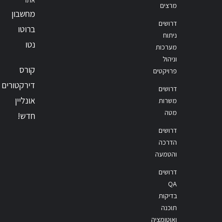
מרצים
מחשבון
דרושים
ברוטו
ניתוח
נטו
מערכות
וניהול
קורס
פרויקטים
דירקטורים
דרושים
אונליין
משרות
מטה
חדש!
דרושים
הדרכה
והטמעה
דרושים
QA
בדיקות
תוכנה
ואוטומציה