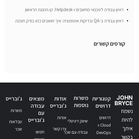
ראיון עבודה לטכנאי מחשבים ו-Helpdesk: קו ההגנה הראשון
ראיון עבודה ב-QA ובדיקות אוטומציה: איך חושבים כמו בודק תוכנה
קורסים קשורים
JOHN
משרות
קטגוריות
אודות
מוצאים
ג'וברייס
BRYCE
נוספות
דרושים
ג'וברייס
עבודה
נשמח
משרות
עם
דרושים
אודות
להיות
ג'וברייס
שיווק דיגיטלי
טבלאות
Cloud ו-
איתך
צרו קשר
שכר
חפשו
עבודה עם שכר
DevOps
בקשר