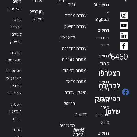
משרה
תקנון
טיפים
גבוה
דרושים BI
ומאמרים
ג’ון ברייס
ו-
עבודה מהבית
טאלנט
BigData
קורסי
עבודה בהייטק
הכשרה
דרושים
לעולם
ללא ניסיון
מערכות
ההייטק
מידע
עבודה בהדרכה
קורסים
*
6460
דרושים
משרות ג'וניורים
מקצועיים
פיתוח
משרות בפיתוח
תוכנה
הצטרפו
מעסיקים?
בואו לגייס
משרה מלאה
דרושים
לקהילת
עובדים
דיגיטל
הייטק | עבודה
איכותיים
הפייסבוק
דרושים
בהייטק
השמת
סייבר
שלנו!
בוגרי ג’ון
דרושים
ואבטחת
ברייס
מידע
מתכנתים
דרושים
מפת
משרות
דרושים
סאפ
COBOL
אתר