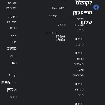
לקהילת
עובדים
דיגיטל
הייטק | עבודה
איכותיים
הפייסבוק
דרושים
בהייטק
השמת
סייבר
שלנו!
בוגרי ג’ון
דרושים
ואבטחת
ברייס
מידע
מתכנתים
דרושים
מפת
משרות
דרושים
סאפ
COBOL
אתר
מרצים
מחשבון
דרושים
ברוטו
ניתוח
נטו
מערכות
וניהול
קורס
פרויקטים
דירקטורים
דרושים
אונליין
משרות
מטה
חדש!
דרושים