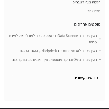
השמת בוגרי ג’ון ברייס
מפת אתר
פוסטים אחרונים
ראיון עבודה ב-Data Science: בין סטטיסטיקה למודלים של למידת
מכונה
ראיון עבודה לטכנאי מחשבים ו-Helpdesk: קו ההגנה הראשון
ראיון עבודה ב-QA ובדיקות אוטומציה: איך חושבים כמו בודק תוכנה
קורסים קשורים