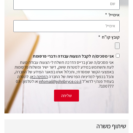
אימייל
קובץ קו"ח
אני מסכים/ה לקבל הצעות עבודה ודברי פרסומת
אני מסכים/ה שג'ון ברייס הדרכה תשלח לי הצעות עבודה מעת
לעת ותשתמש במידע למטרות שיווק, דיוור ישיר ומשלוח פרסומות
באמצעי הקשר שמסרתי, ותכלול אותו במאגר המידע של החברה,
והכל בכפוף למדיניות הפרטיות של החברה
הזמינה כאן
. להסרה
בעתיד פנה/י לדוא"ל
infomail@johnbryce.co.il
או לטלפון: 03-
7100777.
שליחה
שיתוף משרה