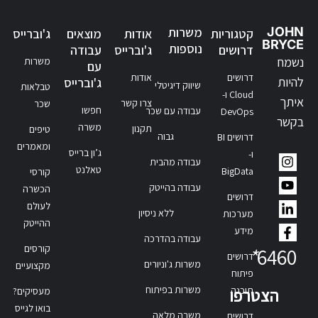
JOHN
משרות
קטגוריות
אודות
מוצאים
ג'וברייס
BRYCE
נוספות
דרושים
ג'וברייס
עבודה
נשמח
משרות
עם
דרושים
אודות
להיות
ג'וברייס
שיווק דיגיטלי
טבלאות
Cloud ו-
איתך
צרו קשר
שכר
חפשו
עבודה עם שכר
DevOps
בקשר
משרה
תקנון
טיפים
גבוה
דרושים BI
ומאמרים
ג’ון ברייס
ו-
עבודה מהבית
טאלנט
BigData
קורסי
עבודה בהייטק
הכשרה
דרושים
לעולם
ללא ניסיון
מערכות
ההייטק
מידע
עבודה בהדרכה
קורסים
*
6460
דרושים
משרות ג'וניורים
מקצועיים
פיתוח
משרות בפיתוח
תוכנה
הצטרפו
מעסיקים?
בואו לגייס
משרה מלאה
דרושים