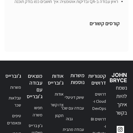
ראיון עבודה ב-QA ובדיקות אוטומציה: איך חושבים כמו בודק תוכנה
קורסים קשורים
JOHN
משרות
קטגוריות
אודות
מוצאים
ג'וברייס
BRYCE
נוספות
דרושים
ג'וברייס
עבודה
נשמח
משרות
עם
דרושים
אודות
להיות
ג'וברייס
שיווק דיגיטלי
טבלאות
Cloud ו-
איתך
צרו קשר
שכר
חפשו
עבודה עם שכר
DevOps
בקשר
משרה
תקנון
טיפים
גבוה
דרושים BI
ומאמרים
ג’ון ברייס
ו-
עבודה מהבית
טאלנט