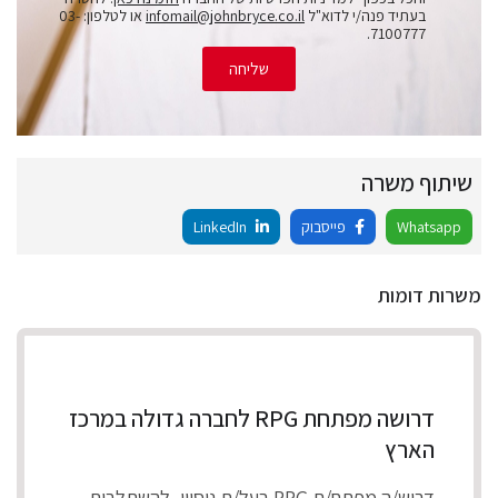
בעתיד פנה/י לדוא"ל
infomail@johnbryce.co.il
או לטלפון: 03-
7100777.
שליחה
שיתוף משרה
Whatsapp
פייסבוק
LinkedIn
משרות דומות
דרושה מפתחת RPG לחברה גדולה במרכז
הארץ
דרוש/ה מפתח/ת RPG בעל/ת ניסיון, להשתלבות