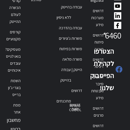
BigData
קורסי
עבודה בהייטק
הכשרה
דרושים
לעולם
ללא ניסיון
מערכות
ההייטק
מידע
עבודה בהדרכה
קורסים
*
6460
דרושים
משרות ג'וניורים
מקצועיים
פיתוח
משרות בפיתוח
תוכנה
הצטרפו
מעסיקים?
בואו לגייס
משרה מלאה
דרושים
לקהילת
עובדים
דיגיטל
הייטק | עבודה
איכותיים
הפייסבוק
דרושים
בהייטק
השמת
סייבר
שלנו!
בוגרי ג’ון
דרושים
ואבטחת
ברייס
מידע
מתכנתים
דרושים
מפת
משרות
דרושים
סאפ
COBOL
אתר
מרצים
מחשבון
דרושים
ברוטו