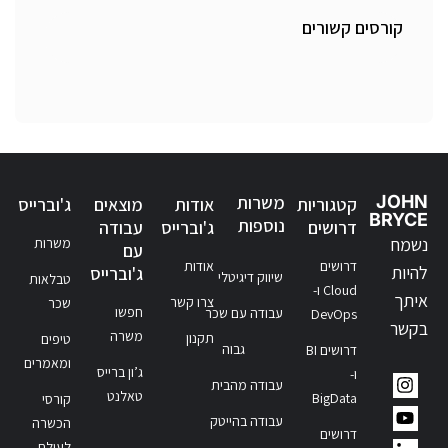
קורסים קשורים
JOHN
משרות
קטגוריות
אודות
מוצאים
ג'וברייס
BRYCE
נוספות
דרושים
ג'וברייס
עבודה
נשמח
משרות
עם
דרושים
אודות
להיות
ג'וברייס
שיווק דיגיטלי
טבלאות
Cloud ו-
איתך
צרו קשר
שכר
חפשו
עבודה עם שכר
DevOps
בקשר
משרה
תקנון
טיפים
גבוה
דרושים BI
ומאמרים
ג’ון ברייס
ו-
עבודה מהבית
טאלנט
BigData
קורסי
עבודה בהייטק
הכשרה
דרושים
לעולם