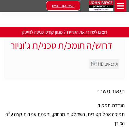
הגשת קורות חיים
רוצים לשדרג את הקריירה? מגוון קורסי כניסה להייטק
דרוש/ה תומכ/ת טכני/ת ג’וניור
HD וטכנאים
תיאור משרה
הגדרת תפקיד:
תמיכה אפליקטיבית, השתלטות מרחוק, והקמת עמדות קצה ע”פ
הצורך