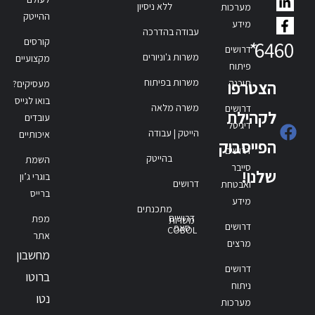
ללא ניסיון
מערכות
ההייטק
מידע
עבודה בהדרכה
קורסים
*
6460
דרושים
משרות ג'וניורים
מקצועיים
פיתוח
משרות בפיתוח
תוכנה
הצטרפו
מעסיקים?
בואו לגייס
משרה מלאה
דרושים
לקהילת
עובדים
דיגיטל
הייטק | עבודה
איכותיים
הפייסבוק
דרושים
בהייטק
השמת
סייבר
שלנו!
בוגרי ג’ון
דרושים
ואבטחת
ברייס
מידע
מתכנתים
דרושים
מפת
משרות
דרושים
סאפ
COBOL
אתר
מרצים
מחשבון
דרושים
ברוטו
ניתוח
נטו
מערכות