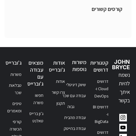
קורסים קשורים
JOHN
משרות
קטגוריות
אודות
מוצאים
ג'וברייס
BRYCE
נוספות
דרושים
ג'וברייס
עבודה
נשמח
משרות
עם
דרושים
אודות
להיות
ג'וברייס
שיווק דיגיטלי
טבלאות
Cloud ו-
איתך
צרו קשר
שכר
חפשו
עבודה עם שכר
DevOps
בקשר
משרה
תקנון
טיפים
גבוה
דרושים BI
ומאמרים
ג’ון ברייס
ו-
עבודה מהבית
טאלנט
BigData
קורסי
עבודה בהייטק
הכשרה
דרושים