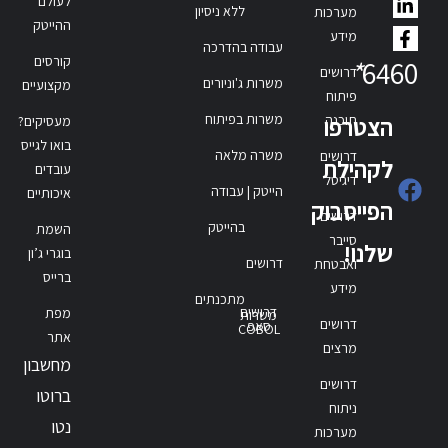
לעולם
ללא ניסיון
מערכות
ההייטק
מידע
עבודה בהדרכה
קורסים
*
6460
דרושים
משרות ג'וניורים
מקצועיים
פיתוח
משרות בפיתוח
תוכנה
הצטרפו
מעסיקים?
בואו לגייס
משרה מלאה
דרושים
לקהילת
עובדים
דיגיטל
הייטק | עבודה
איכותיים
הפייסבוק
דרושים
בהייטק
השמת
סייבר
שלנו!
בוגרי ג’ון
דרושים
ואבטחת
ברייס
מידע
מתכנתים
דרושים
מפת
משרות
דרושים
סאפ
COBOL
אתר
מרצים
מחשבון
דרושים
ברוטו
ניתוח
נטו
מערכות