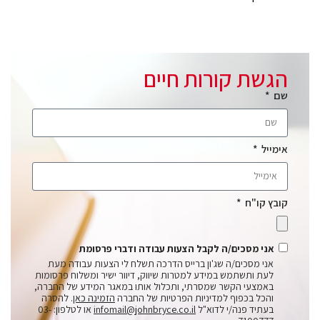
הגשת קורות חיים
שם
אימייל
קובץ קו"ח
אני מסכים/ה לקבל הצעות עבודה ודברי פרסומת
אני מסכים/ה שג'ון ברייס הדרכה תשלח לי הצעות עבודה מעת
לעת ותשתמש במידע למטרות שיווק, דיוור ישיר ומשלוח פרסומות
באמצעי הקשר שמסרתי, ותכלול אותו במאגר המידע של החברה,
והכל בכפוף למדיניות הפרטיות של החברה
הזמינה כאן
. להסרה
בעתיד פנה/י לדוא"ל
infomail@johnbryce.co.il
או לטלפון: 03-