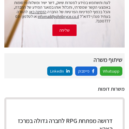
לעת ותשתמש במידע למטרות שיווק, דיוור ישיר ומשלוח פרסומות
באמצעי הקשר שמסרתי, ותכלול אותו במאגר המידע של החברה,
והכל בכפוף למדיניות הפרטיות של החברה
הזמינה כאן
. להסרה
בעתיד פנה/י לדוא"ל
infomail@johnbryce.co.il
או לטלפון: 03-
7100777.
שליחה
שיתוף משרה
Whatsapp
פייסבוק
LinkedIn
משרות דומות
דרושה מפתחת RPG לחברה גדולה במרכז
הארץ