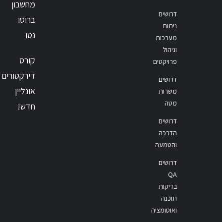
מחשבון
דרושים
ברוטו
ניתוח
נטו
מערכות
וניהול
קורס
פרויקטים
דירקטורים
דרושים
אונליין
משרות
מטה
חדש!
דרושים
הדרכה
והטמעה
דרושים
QA
בדיקות
תוכנה
ואוטומציה