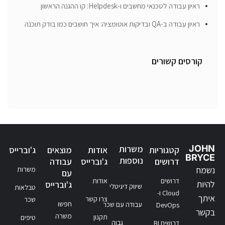
ראיון עבודה לטכנאי מחשבים ו-Helpdesk: קו ההגנה הראשון
ראיון עבודה ב-QA ובדיקות אוטומציה: איך חושבים כמו בודק תוכנה
קורסים קשורים
JOHN
משרות
קטגוריות
אודות
מוצאים
ג'וברייס
BRYCE
נוספות
דרושים
ג'וברייס
עבודה
נשמח
משרות
עם
דרושים
אודות
להיות
ג'וברייס
שיווק דיגיטלי
טבלאות
Cloud ו-
איתך
צרו קשר
שכר
חפשו
עבודה עם שכר
DevOps
בקשר
משרה
תקנון
טיפים
גבוה
דרושים BI