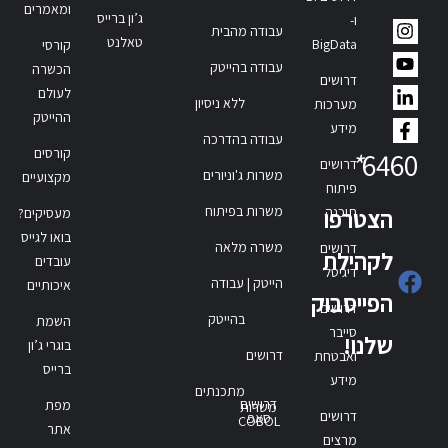
ומאמרים
ג’ון ברייס
ו-
עבודה מהבית
טאלנט
BigData
קורסי
עבודה בהייטק
הכשרה
דרושים
לעולם
ללא ניסיון
מערכות
ההייטק
מידע
עבודה בהדרכה
קורסים
*
6460
דרושים
משרות ג'וניורים
מקצועיים
פיתוח
משרות בפיתוח
תוכנה
הצטרפו
מעסיקים?
בואו לגייס
משרה מלאה
דרושים
לקהילת
עובדים
דיגיטל
הייטק | עבודה
איכותיים
הפייסבוק
דרושים
בהייטק
השמת
סייבר
שלנו!
בוגרי ג’ון
דרושים
ואבטחת
ברייס
מידע
מתכנתים
דרושים
מפת
משרות
דרושים
סאפ
COBOL
אתר
מרצים