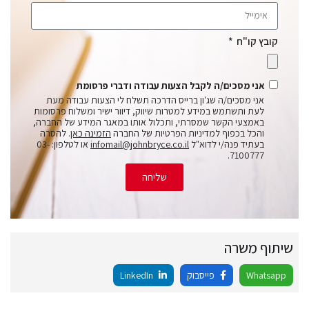
קובץ קו"ח
אני מסכים/ה לקבל הצעות עבודה ודברי פרסומת
אני מסכים/ה שג'ון ברייס הדרכה תשלח לי הצעות עבודה מעת
לעת ותשתמש במידע למטרות שיווק, דיוור ישיר ומשלוח פרסומות
באמצעי הקשר שמסרתי, ותכלול אותו במאגר המידע של החברה,
והכל בכפוף למדיניות הפרטיות של החברה
הזמינה כאן
. להסרה
בעתיד פנה/י לדוא"ל
infomail@johnbryce.co.il
או לטלפון: 03-
7100777.
שליחה
שיתוף משרה
Whatsapp
פייסבוק
LinkedIn