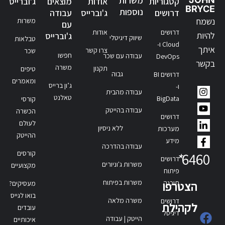
משרות
קטגוריות
אודות
מוצאים
ג'וברייס
BRYCE
נוספות
דרושים
ג'וברייס
עבודה
נשמח
משרות
עם
דרושים
אודות
להיות
ג'וברייס
שיווק דיגיטלי
טבלאות
Cloud ו-
איתך
צרו קשר
שכר
חפשו
עבודה עם שכר
DevOps
בקשר
משרה
תקנון
טיפים
גבוה
דרושים BI
ומאמרים
ג’ון ברייס
ו-
עבודה מהבית
טאלנט
BigData
קורסי
עבודה בהייטק
הכשרה
דרושים
לעולם
ללא ניסיון
מערכות
ההייטק
מידע
עבודה בהדרכה
קורסים
*
6460
דרושים
משרות ג'וניורים
מקצועיים
פיתוח
משרות בפיתוח
תוכנה
הצטרפו
מעסיקים?
בואו לגייס
משרה מלאה
דרושים
לקהילת
עובדים
דיגיטל
הייטק | עבודה
איכותיים