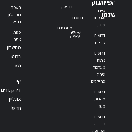
הפייסבוק
דרושים
בהייטק
השמת
סייבר
שלנו!
בוגרי ג’ון
דרושים
ואבטחת
ברייס
מידע
מתכנתים
דרושים
מפת
משרות
דרושים
סאפ
COBOL
אתר
מרצים
מחשבון
דרושים
ברוטו
ניתוח
נטו
מערכות
וניהול
קורס
פרויקטים
דירקטורים
דרושים
אונליין
משרות
מטה
חדש!
דרושים
הדרכה
והטמעה