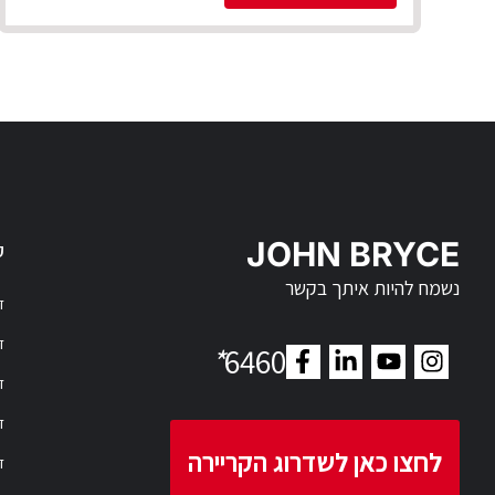
JOHN BRYCE
ק
נשמח להיות איתך בקשר
דר
דר
*
6460
ד
ד
לחצו כאן לשדרוג הקריירה
ד