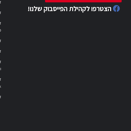
ד
הצטרפו לקהילת הפייסבוק שלנו!
ד
ד
פ
ד
ד
ו
ד
k
דר