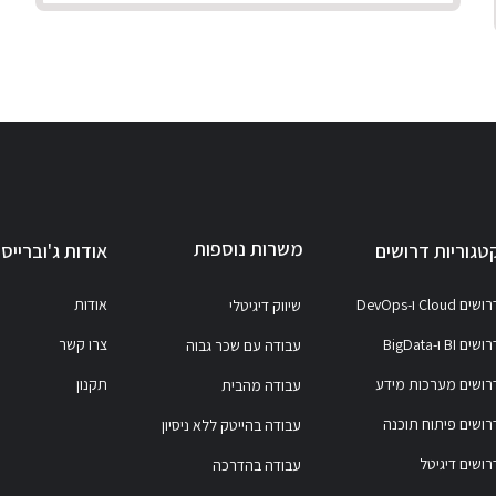
משרות נוספות
טגוריות דרושים
אודות ג'וברייס
ושים Cloud ו-DevOps
אודות
שיווק דיגיטלי
ושים BI ו-BigData
צרו קשר
עבודה עם שכר גבוה
רושים מערכות מידע
תקנון
עבודה מהבית
רושים פיתוח תוכנה
עבודה בהייטק ללא ניסיון
רושים דיגיטל
עבודה בהדרכה