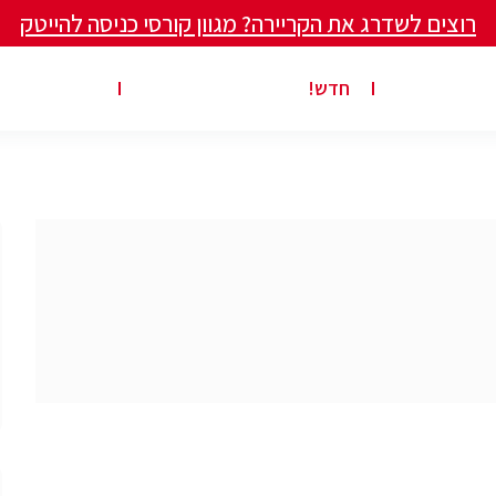
רוצים לשדרג את הקריירה? מגוון קורסי כניסה להייטק
ים ומאמרים
פרסום משרה באתר
ג’ון ברייס ט
חדש!