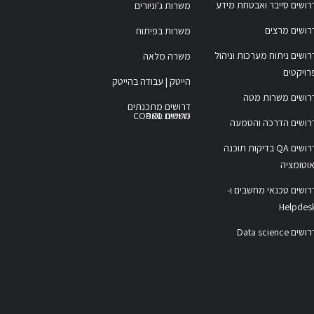
רושים סייבר ואבטחת מידע
משרות ג'וניורים
רושים מרצים
משרות בפיתוח
רושים ניתוח מערכות וניהול
משרה מלאה
רויקטים
הייטק | עבודה בהייטק
רושים משרות מטה
דרושים מתכנתים
משרות COBOL
דרושים סאפ
רושים הדרכה והטמעה
דרושים QA בדיקות תוכנה
אוטומציה
רושים טכנאי מחשבים ו-
Helpdes
ושים Data science