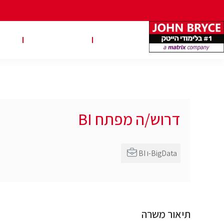
משרות
טבלאות שכר
טיפ
דרוש/ה מפתח BI
BI ו-BigData
תיאור משרה