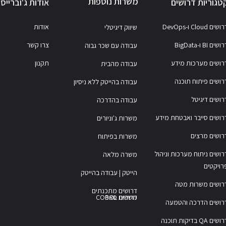
משרות נוספות
טגוריות דרושים
אודות ג'וברייס
ושים Cloud ו-DevOps
אודות
שיווק דיגיטלי
ושים BI ו-BigData
צרו קשר
עבודה עם שכר גבוה
רושים מערכות מידע
תקנון
עבודה מהבית
רושים פיתוח תוכנה
עבודה בהייטק ללא ניסיון
רושים דיגיטל
עבודה בהדרכה
רושים סייבר ואבטחת מידע
משרות ג'וניורים
רושים מרצים
משרות בפיתוח
רושים ניתוח מערכות וניהול
משרה מלאה
רויקטים
הייטק | עבודה בהייטק
רושים משרות מטה
דרושים מתכנתים
משרות COBOL
דרושים סאפ
רושים הדרכה והטמעה
דרושים QA בדיקות תוכנה