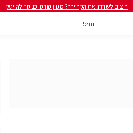
רוצים לשדרג את הקריירה? מגוון קורסי כניסה להייטק
ים ומאמרים
פרסום משרה באתר
ג’ון ברייס ט
חדש!