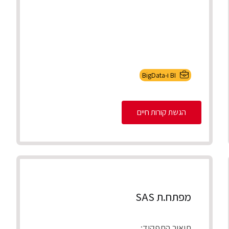
BI ו-BigData
הגשת קורות חיים
מפתח.ת SAS
תיאור התפקיד: