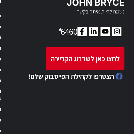
JOHN BRYCE
ק
נשמח להיות איתך בקשר
דר
דר
*
6460
ד
ד
לחצו כאן לשדרוג הקריירה
ד
ד
הצטרפו לקהילת הפייסבוק שלנו!
ד
ד
פ
ד
ד