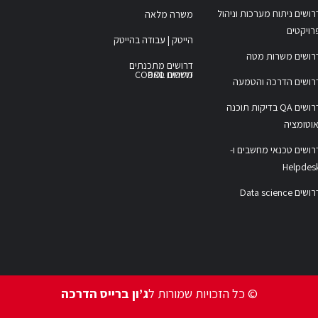
רושים ניתוח מערכות וניהול
משרה מלאה
רויקטים
הייטק | עבודה בהייטק
רושים משרות מטה
דרושים מתכנתים
משרות COBOL
דרושים סאפ
רושים הדרכה והטמעה
דרושים QA בדיקות תוכנה
אוטומציה
רושים טכנאי מחשבים ו-
Helpdes
ושים Data science
© כל הזכויות שמורות ל
ג’ון ברייס הדרכה