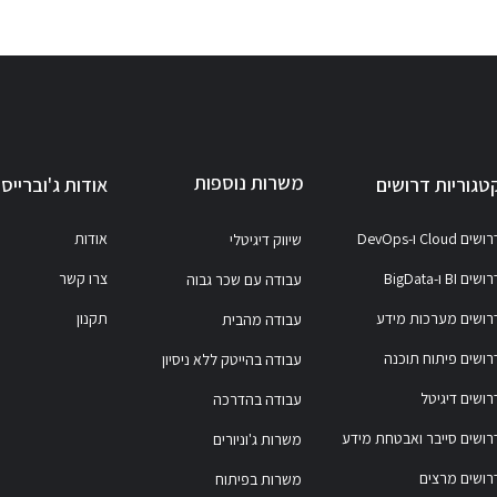
משרות נוספות
טגוריות דרושים
אודות ג'וברייס
ושים Cloud ו-DevOps
אודות
שיווק דיגיטלי
ושים BI ו-BigData
צרו קשר
עבודה עם שכר גבוה
רושים מערכות מידע
תקנון
עבודה מהבית
רושים פיתוח תוכנה
עבודה בהייטק ללא ניסיון
רושים דיגיטל
עבודה בהדרכה
רושים סייבר ואבטחת מידע
משרות ג'וניורים
רושים מרצים
משרות בפיתוח