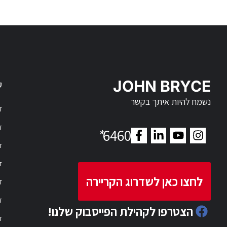
JOHN BRYCE
ק
נשמח להיות איתך בקשר
דר
דר
*
6460
ד
ד
לחצו כאן לשדרוג הקריירה
ד
ד
הצטרפו לקהילת הפייסבוק שלנו!
ד