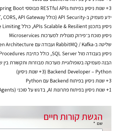
3+ שנות ניסיון בפיתוח RESTful APIs מבוססי Spring Boot
ידע מעמיק ב-API Security (כולל OAuth2, JWT, CORS, API Gateway)
ניסיון בתכנון APIs Scalable & Resilient, כולל Rate Limiting ו-Caching
ניסיון מוכח ב־פירוק מונולית למערכות Microservices
שליטה ב-RabbitMQ / Kafka ועבודה עם Event-Driven Architecture
ניסיון בעבודה מול SQL Server, כולל כתיבת Stored Procedures ואופטימיזציה
הבנה מעמיקה בטופולוגיית מערכות מבוזרות ותקשורת בין שרתים: Bottlenecks, Scaling
Backend Developer – Python (3+ שנות ניסיון)
3+ שנות ניסיון בפיתוח Backend עם Python
1+ שנות ניסיון בפיתוח פתרונות AI, בדגש על סוכני AI (AI Agents) ומערכות Multi-Agent
הגשת קורות חיים
שם