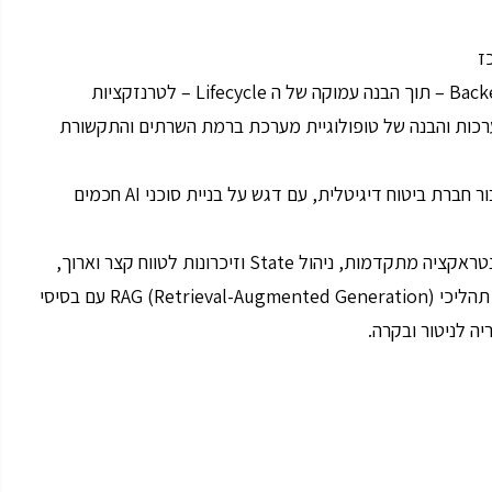
התפקיד כולל אחריות להוביל את התכנון והפיתוח של ה Backend – תוך הבנה עמוקה של ה Lifecycle – לטרנזקציות
Microservic אינטגרציה בין מערכות והבנה של טופולוגיית מערכת ברמת השרתים והתקשורת
בנוסף, אחריות על פיתוח והטמעת פתרונות AI מתקדמים עבור חברת ביטוח דיגיטלית, עם דגש על בניית סוכני AI חכמים
כמו כן, עבודה עם ספריית AGNO לפיתוח סוכנים ויכולות אינטראקציה מתקדמות, ניהול State וזיכרונות לטווח קצר וארוך,
יישום טכניקות Prompt Engineering ברמה גבוהה, שילוב תהליכי RAG (Retrieval-Augmented Generation) עם בסיסי