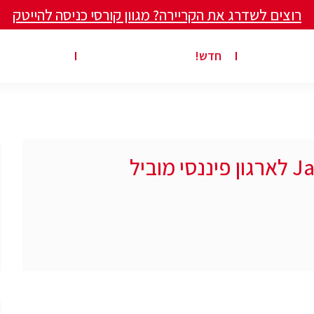
רוצים לשדרג את הקריירה? מגוון קורסי כניסה להייטק
ים ומאמרים
פרסום משרה באתר
ג’ון ברייס ט
חדש!
דרוש/ה מפתח/ת Java Backend לארגון פיננסי מוביל