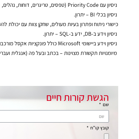
ניסיון עם Priority Code (טפסים, טריגרים, דוחות, נהלים, ממשקים) -חובה
ניסיון בכלי BI – יתרון.
כישורי ניתוח ופתרון בעיות מעולים, שחקן צוות עם יכולת לה
ניסיון וידע ב-DB, ידע ב-SQL – יתרון.
ניסיון וידע ביישומי Microsoft כולל פונקציות אקסל מורכבות – חובה.
מיומנויות תקשורת מצוינות – בכתב ובעל פה (אנגלית ועברית
הגשת קורות חיים
שם
קובץ קו"ח