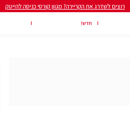
רוצים לשדרג את הקריירה? מגוון קורסי כניסה להייטק
ים ומאמרים
פרסום משרה באתר
ג’ון ברייס ט
חדש!