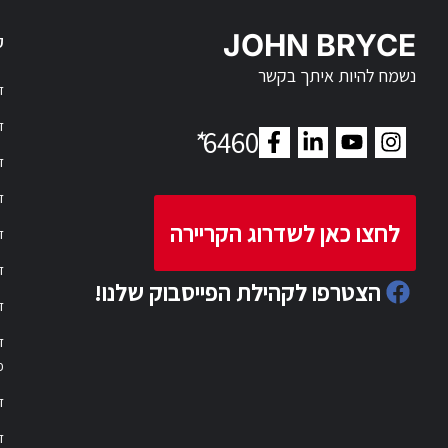
JOHN BRYCE
ק
נשמח להיות איתך בקשר
דר
דר
*
6460
ד
ד
לחצו כאן לשדרוג הקריירה
ד
ד
הצטרפו לקהילת הפייסבוק שלנו!
ד
ד
פ
ד
ד