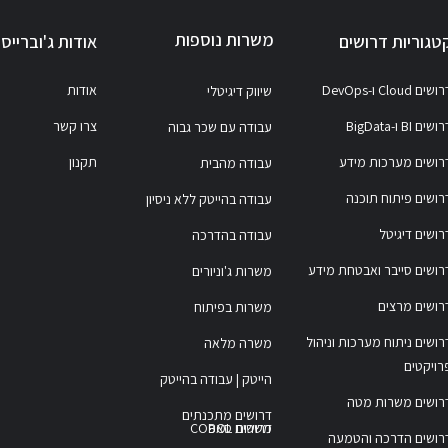
משרות נוספות
טגוריות דרושים
אודות ג'וברייס
ושים Cloud ו-DevOps
אודות
שיווק דיגיטלי
ושים BI ו-BigData
צרו קשר
עבודה עם שכר גבוה
רושים מערכות מידע
תקנון
עבודה מהבית
רושים פיתוח תוכנה
עבודה בהייטק ללא ניסיון
רושים דיגיטל
עבודה בהדרכה
רושים סייבר ואבטחת מידע
משרות ג'וניורים
רושים מרצים
משרות בפיתוח
רושים ניתוח מערכות וניהול
משרה מלאה
רויקטים
הייטק | עבודה בהייטק
רושים משרות מטה
דרושים מתכנתים
משרות COBOL
דרושים סאפ
רושים הדרכה והטמעה