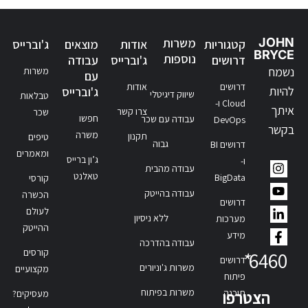
JOHN
משרות
קטגוריות
אודות
מוצאים
ג'וברייס
BRYCE
נוספות
דרושים
ג'וברייס
עבודה
נשמח
משרות
עם
דרושים
אודות
להיות
ג'וברייס
שיווק דיגיטלי
טבלאות
Cloud ו-
איתך
צרו קשר
שכר
חפשו
עבודה עם שכר
DevOps
בקשר
משרה
תקנון
טיפים
גבוה
דרושים BI
ומאמרים
ג’ון ברייס
ו-
עבודה מהבית
טאלנט
BigData
קורסי
עבודה בהייטק
הכשרה
דרושים
לעולם
ללא ניסיון
מערכות
ההייטק
מידע
עבודה בהדרכה
קורסים
*
6460
דרושים
משרות ג'וניורים
מקצועיים
פיתוח
משרות בפיתוח
תוכנה
הצטרפו
מעסיקים?