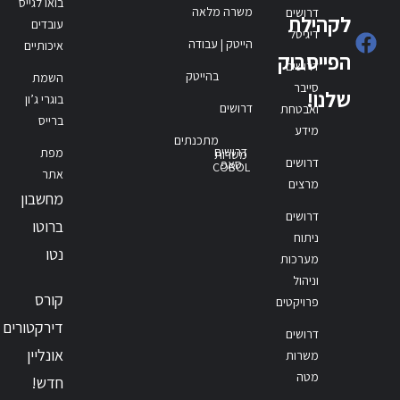
בואו לגייס
משרה מלאה
דרושים
לקהילת
עובדים
דיגיטל
הייטק | עבודה
איכותיים
הפייסבוק
דרושים
בהייטק
השמת
סייבר
שלנו!
בוגרי ג’ון
דרושים
ואבטחת
ברייס
מידע
מתכנתים
דרושים
מפת
משרות
דרושים
סאפ
COBOL
אתר
מרצים
מחשבון
דרושים
ברוטו
ניתוח
נטו
מערכות
וניהול
קורס
פרויקטים
דירקטורים
דרושים
אונליין
משרות
מטה
חדש!