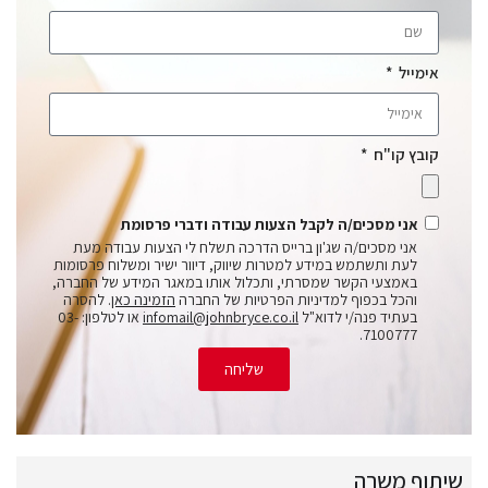
אימייל
קובץ קו"ח
אני מסכים/ה לקבל הצעות עבודה ודברי פרסומת
אני מסכים/ה שג'ון ברייס הדרכה תשלח לי הצעות עבודה מעת
לעת ותשתמש במידע למטרות שיווק, דיוור ישיר ומשלוח פרסומות
באמצעי הקשר שמסרתי, ותכלול אותו במאגר המידע של החברה,
והכל בכפוף למדיניות הפרטיות של החברה
הזמינה כאן
. להסרה
בעתיד פנה/י לדוא"ל
infomail@johnbryce.co.il
או לטלפון: 03-
7100777.
שליחה
שיתוף משרה