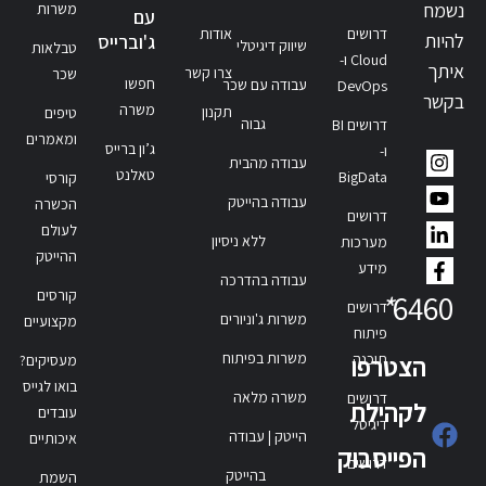
נשמח
משרות
עם
דרושים
אודות
להיות
ג'וברייס
שיווק דיגיטלי
טבלאות
Cloud ו-
איתך
צרו קשר
שכר
חפשו
עבודה עם שכר
DevOps
בקשר
משרה
תקנון
טיפים
גבוה
דרושים BI
ומאמרים
ג’ון ברייס
ו-
עבודה מהבית
טאלנט
BigData
קורסי
עבודה בהייטק
הכשרה
דרושים
לעולם
ללא ניסיון
מערכות
ההייטק
מידע
עבודה בהדרכה
קורסים
*
6460
דרושים
משרות ג'וניורים
מקצועיים
פיתוח
משרות בפיתוח
תוכנה
הצטרפו
מעסיקים?
בואו לגייס
משרה מלאה
דרושים
לקהילת
עובדים
דיגיטל
הייטק | עבודה
איכותיים
הפייסבוק
דרושים
בהייטק
השמת