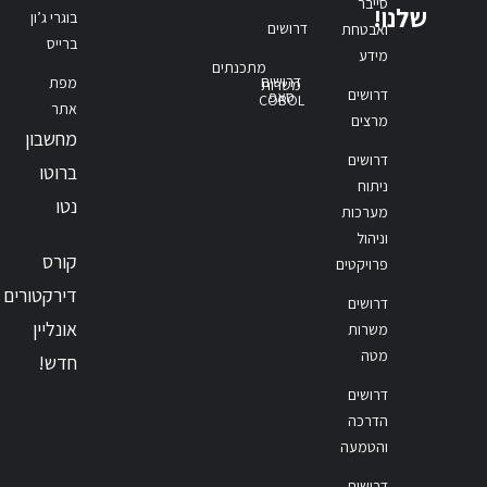
סייבר
שלנו!
בוגרי ג’ון
דרושים
ואבטחת
ברייס
מידע
מתכנתים
דרושים
מפת
משרות
דרושים
סאפ
COBOL
אתר
מרצים
מחשבון
דרושים
ברוטו
ניתוח
נטו
מערכות
וניהול
קורס
פרויקטים
דירקטורים
דרושים
אונליין
משרות
מטה
חדש!
דרושים
הדרכה
והטמעה
דרושים