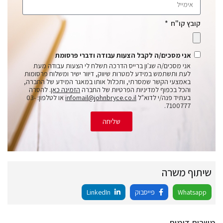
קובץ קו"ח
אני מסכים/ה לקבל הצעות עבודה ודברי פרסומת
אני מסכים/ה שג'ון ברייס הדרכה תשלח לי הצעות עבודה מעת
לעת ותשתמש במידע למטרות שיווק, דיוור ישיר ומשלוח פרסומות
באמצעי הקשר שמסרתי, ותכלול אותו במאגר המידע של החברה,
והכל בכפוף למדיניות הפרטיות של החברה
הזמינה כאן
. להסרה
בעתיד פנה/י לדוא"ל
infomail@johnbryce.co.il
או לטלפון: 03-
7100777.
שליחה
שיתוף משרה
Whatsapp
פייסבוק
LinkedIn
משרות דומות