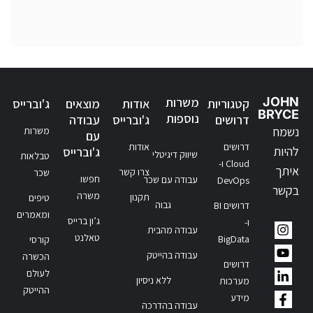
JOHN
משרות
קטגוריות
אודות
מוצאים
ג'וברייס
BRYCE
נוספות
דרושים
ג'וברייס
עבודה
נשמח
משרות
עם
דרושים
אודות
להיות
ג'וברייס
שיווק דיגיטלי
טבלאות
Cloud ו-
איתך
צרו קשר
שכר
חפשו
עבודה עם שכר
DevOps
בקשר
משרה
תקנון
טיפים
גבוה
דרושים BI
ומאמרים
ג’ון ברייס
ו-
עבודה מהבית
טאלנט
BigData
קורסי
עבודה בהייטק
הכשרה
דרושים
לעולם
ללא ניסיון
מערכות
ההייטק
מידע
עבודה בהדרכה