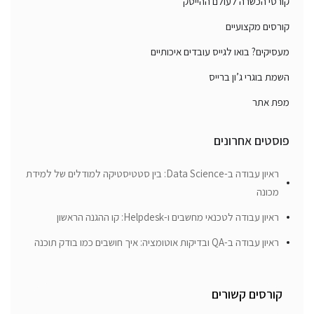
קורסי הכשרה לעולם ההייטק
קורסים מקצועיים
מעסיקים? בואו לגייס עובדים איכותיים
השמת בוגרי ג’ון ברייס
מפת אתר
פוסטים אחרונים
ראיון עבודה ב-Data Science: בין סטטיסטיקה למודלים של למידת
מכונה
ראיון עבודה לטכנאי מחשבים ו-Helpdesk: קו ההגנה הראשון
ראיון עבודה ב-QA ובדיקות אוטומציה: איך חושבים כמו בודק תוכנה
קורסים קשורים