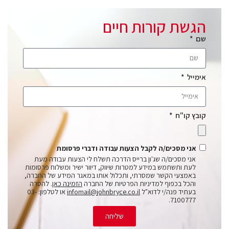
הגשת קורות חיים
שם
אימייל
קובץ קו"ח
אני מסכים/ה לקבל הצעות עבודה ודברי פרסומת
אני מסכים/ה שג'ון ברייס הדרכה תשלח לי הצעות עבודה מעת
לעת ותשתמש במידע למטרות שיווק, דיוור ישיר ומשלוח פרסומות
באמצעי הקשר שמסרתי, ותכלול אותו במאגר המידע של החברה,
והכל בכפוף למדיניות הפרטיות של החברה
הזמינה כאן
. להסרה
בעתיד פנה/י לדוא"ל
infomail@johnbryce.co.il
או לטלפון: 03-
7100777.
שליחה