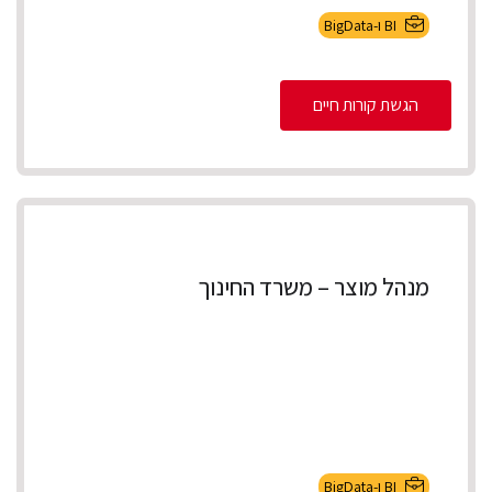
BI ו-BigData
הגשת קורות חיים
מנהל מוצר – משרד החינוך
BI ו-BigData