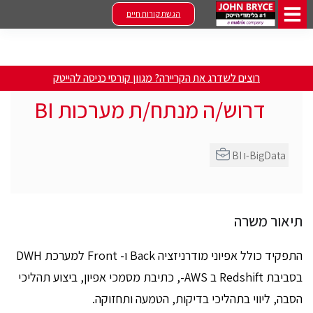
הגשת קורות חיים
רוצים לשדרג את הקריירה? מגוון קורסי כניסה להייטק
דרוש/ה מנתח/ת מערכות BI
BI ו-BigData
תיאור משרה
התפקיד כולל אפיוני מודרניזציה Back ו- Front למערכת DWH
בסביבת Redshift ב AWS-, כתיבת מסמכי אפיון, ביצוע תהליכי
הסבה, ליווי בתהליכי בדיקות, הטמעה ותחזוקה.