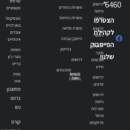
קורסים
*
6460
דרושים
משרות ג'וניורים
מקצועיים
פיתוח
משרות בפיתוח
תוכנה
הצטרפו
מעסיקים?
בואו לגייס
משרה מלאה
דרושים
לקהילת
עובדים
דיגיטל
הייטק | עבודה
איכותיים
הפייסבוק
דרושים
בהייטק
השמת
סייבר
שלנו!
בוגרי ג’ון
דרושים
ואבטחת
ברייס
מידע
מתכנתים
דרושים
מפת
משרות
דרושים
סאפ
COBOL
אתר
מרצים
מחשבון
דרושים
ברוטו
ניתוח
נטו
מערכות
וניהול
קורס
פרויקטים