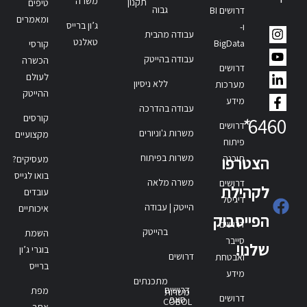
משרה
תקנון
טיפים
גבוה
דרושים BI
ומאמרים
ג’ון ברייס
ו-
עבודה מהבית
טאלנט
BigData
קורסי
עבודה בהייטק
הכשרה
דרושים
לעולם
ללא ניסיון
מערכות
ההייטק
מידע
עבודה בהדרכה
קורסים
*
6460
דרושים
משרות ג'וניורים
מקצועיים
פיתוח
משרות בפיתוח
תוכנה
הצטרפו
מעסיקים?
בואו לגייס
משרה מלאה
דרושים
לקהילת
עובדים
דיגיטל
הייטק | עבודה
איכותיים
הפייסבוק
דרושים
בהייטק
השמת
סייבר
שלנו!
בוגרי ג’ון
דרושים
ואבטחת
ברייס
מידע
מתכנתים
דרושים
מפת
משרות
דרושים
סאפ
COBOL
אתר