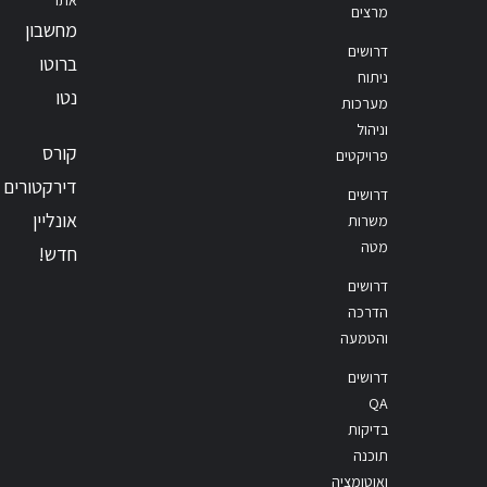
מרצים
מחשבון
דרושים
ברוטו
ניתוח
נטו
מערכות
וניהול
קורס
פרויקטים
דירקטורים
דרושים
אונליין
משרות
מטה
חדש!
דרושים
הדרכה
והטמעה
דרושים
QA
בדיקות
תוכנה
ואוטומציה