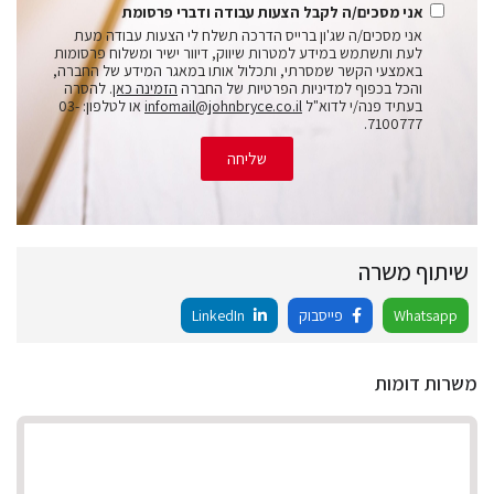
אני מסכים/ה לקבל הצעות עבודה ודברי פרסומת
אני מסכים/ה שג'ון ברייס הדרכה תשלח לי הצעות עבודה מעת
לעת ותשתמש במידע למטרות שיווק, דיוור ישיר ומשלוח פרסומות
באמצעי הקשר שמסרתי, ותכלול אותו במאגר המידע של החברה,
והכל בכפוף למדיניות הפרטיות של החברה
הזמינה כאן
. להסרה
בעתיד פנה/י לדוא"ל
infomail@johnbryce.co.il
או לטלפון: 03-
7100777.
שליחה
שיתוף משרה
Whatsapp
פייסבוק
LinkedIn
משרות דומות