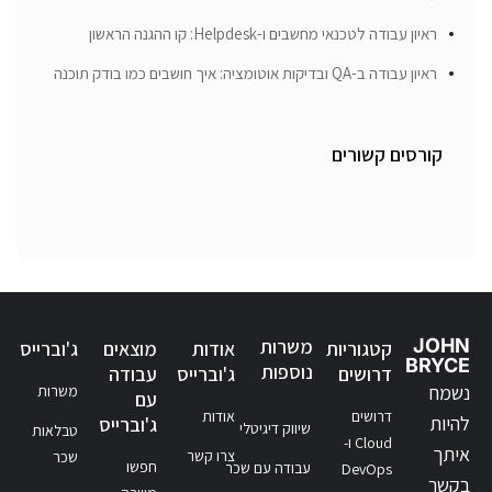
ראיון עבודה לטכנאי מחשבים ו-Helpdesk: קו ההגנה הראשון
ראיון עבודה ב-QA ובדיקות אוטומציה: איך חושבים כמו בודק תוכנה
קורסים קשורים
JOHN
משרות
קטגוריות
אודות
מוצאים
ג'וברייס
BRYCE
נוספות
דרושים
ג'וברייס
עבודה
נשמח
משרות
עם
דרושים
אודות
להיות
ג'וברייס
שיווק דיגיטלי
טבלאות
Cloud ו-
איתך
צרו קשר
שכר
חפשו
עבודה עם שכר
DevOps
בקשר