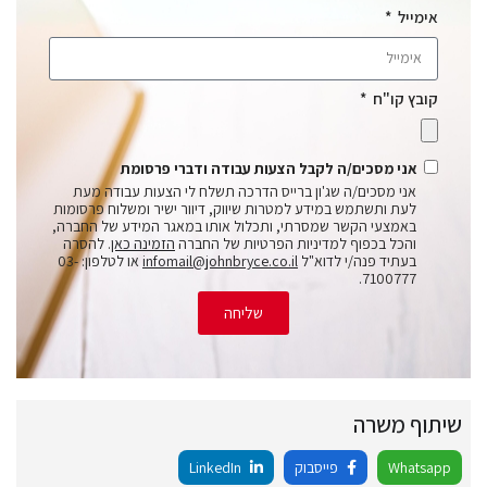
אימייל
קובץ קו"ח
אני מסכים/ה לקבל הצעות עבודה ודברי פרסומת
אני מסכים/ה שג'ון ברייס הדרכה תשלח לי הצעות עבודה מעת
לעת ותשתמש במידע למטרות שיווק, דיוור ישיר ומשלוח פרסומות
באמצעי הקשר שמסרתי, ותכלול אותו במאגר המידע של החברה,
והכל בכפוף למדיניות הפרטיות של החברה
הזמינה כאן
. להסרה
בעתיד פנה/י לדוא"ל
infomail@johnbryce.co.il
או לטלפון: 03-
7100777.
שליחה
שיתוף משרה
Whatsapp
פייסבוק
LinkedIn