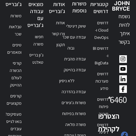
JOHN
משרות
קטגוריות
אודות
מוצאים
ג'וברייס
BRYCE
נוספות
דרושים
ג'וברייס
עבודה
נשמח
משרות
עם
דרושים
אודות
להיות
ג'וברייס
שיווק דיגיטלי
טבלאות
Cloud ו-
איתך
צרו קשר
שכר
חפשו
עבודה עם שכר
DevOps
בקשר
משרה
תקנון
טיפים
גבוה
דרושים BI
ומאמרים
ג’ון ברייס
ו-
עבודה מהבית
טאלנט
BigData
קורסי
עבודה בהייטק
הכשרה
דרושים
לעולם
ללא ניסיון
מערכות
ההייטק
מידע
עבודה בהדרכה
קורסים
*
6460
דרושים
משרות ג'וניורים
מקצועיים
פיתוח
משרות בפיתוח
תוכנה
הצטרפו
מעסיקים?
בואו לגייס
משרה מלאה
דרושים
לקהילת
עובדים
דיגיטל
הייטק | עבודה
איכותיים