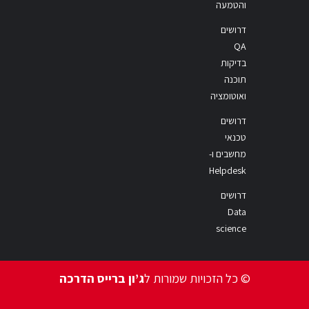
והטמעה
דרושים
QA
בדיקות
תוכנה
ואוטומציה
דרושים
טכנאי
מחשבים ו-
Helpdesk
דרושים
Data
science
© כל הזכויות שמורות ל
ג’ון ברייס הדרכה