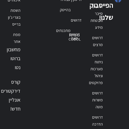
הפייסבוק
דרושים
בהייטק
השמת
סייבר
שלנו!
בוגרי ג’ון
דרושים
ואבטחת
ברייס
מידע
מתכנתים
דרושים
מפת
משרות
דרושים
סאפ
COBOL
אתר
מרצים
מחשבון
דרושים
ברוטו
ניתוח
נטו
מערכות
וניהול
קורס
פרויקטים
דירקטורים
דרושים
אונליין
משרות
מטה
חדש!
דרושים
הדרכה