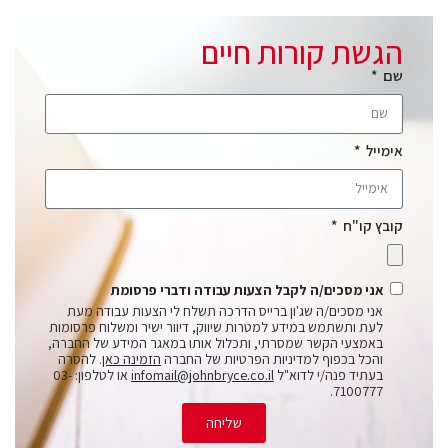
הגשת קורות חיים
שם
אימייל
קובץ קו"ח
אני מסכים/ה לקבל הצעות עבודה ודברי פרסומת
אני מסכים/ה שג'ון ברייס הדרכה תשלח לי הצעות עבודה מעת
לעת ותשתמש במידע למטרות שיווק, דיוור ישיר ומשלוח פרסומות
באמצעי הקשר שמסרתי, ותכלול אותו במאגר המידע של החברה,
והכל בכפוף למדיניות הפרטיות של החברה
הזמינה כאן
. להסרה
בעתיד פנה/י לדוא"ל
infomail@johnbryce.co.il
או לטלפון: 03-
7100777.
שליחה