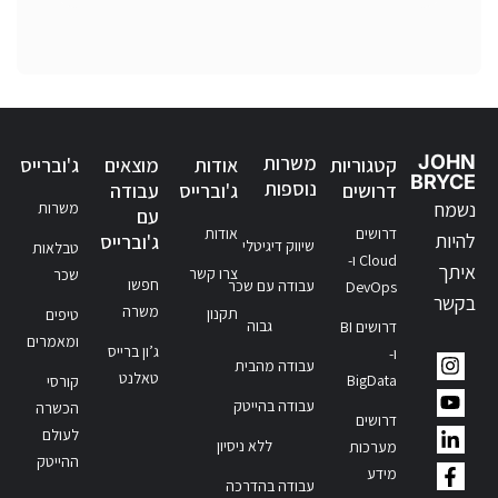
JOHN
משרות
קטגוריות
אודות
מוצאים
ג'וברייס
BRYCE
נוספות
דרושים
ג'וברייס
עבודה
נשמח
משרות
עם
דרושים
אודות
להיות
ג'וברייס
שיווק דיגיטלי
טבלאות
Cloud ו-
איתך
צרו קשר
שכר
חפשו
עבודה עם שכר
DevOps
בקשר
משרה
תקנון
טיפים
גבוה
דרושים BI
ומאמרים
ג’ון ברייס
ו-
עבודה מהבית
טאלנט
BigData
קורסי
עבודה בהייטק
הכשרה
דרושים
לעולם
ללא ניסיון
מערכות
ההייטק
מידע
עבודה בהדרכה