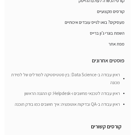
קורסי הכשרה לעולם ההייטק
קורסים מקצועיים
מעסיקים? בואו לגייס עובדים איכותיים
השמת בוגרי ג’ון ברייס
מפת אתר
פוסטים אחרונים
ראיון עבודה ב-Data Science: בין סטטיסטיקה למודלים של למידת
מכונה
ראיון עבודה לטכנאי מחשבים ו-Helpdesk: קו ההגנה הראשון
ראיון עבודה ב-QA ובדיקות אוטומציה: איך חושבים כמו בודק תוכנה
קורסים קשורים