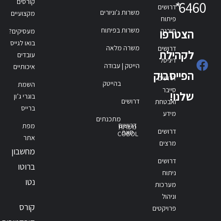
קורסים
*
6460
דרושים
משרות ג'וניורים
מקצועיים
פיתוח
משרות בפיתוח
תוכנה
הצטרפו
מעסיקים?
בואו לגייס
משרה מלאה
דרושים
לקהילת
עובדים
דיגיטל
הייטק | עבודה
איכותיים
הפייסבוק
דרושים
בהייטק
השמת
סייבר
שלנו!
בוגרי ג’ון
דרושים
ואבטחת
ברייס
מידע
מתכנתים
דרושים
מפת
משרות
דרושים
סאפ
COBOL
אתר
מרצים
מחשבון
דרושים
ברוטו
ניתוח
נטו
מערכות
וניהול
קורס
פרויקטים