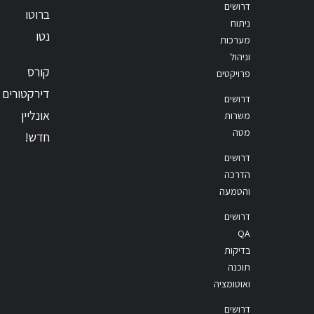
דרושים
ברוטו
ניתוח
נטו
מערכות
וניהול
קורס
פרויקטים
דירקטורים
דרושים
אונליין
משרות
מטה
חדש!
דרושים
הדרכה
והטמעה
דרושים
QA
בדיקות
תוכנה
ואוטומציה
דרושים