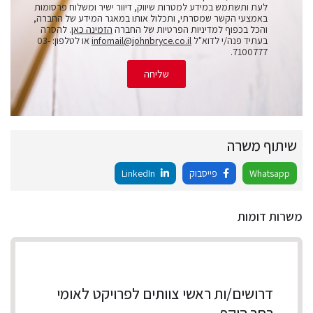
לעת ותשתמש במידע למטרות שיווק, דיוור ישיר ומשלוח פרסומות
באמצעי הקשר שמסרתי, ותכלול אותו במאגר המידע של החברה,
והכל בכפוף למדיניות הפרטיות של החברה
הזמינה כאן
. להסרה
בעתיד פנה/י לדוא"ל
infomail@johnbryce.co.il
או לטלפון: 03-
7100777.
שליחה
שיתוף משרה
Whatsapp
פייסבוק
LinkedIn
משרות דומות
דרושים/ות ראשי צוותים לפרויקט לאומי
רחב היקף