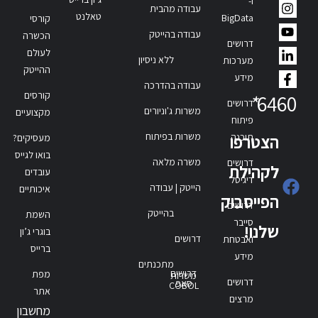
ו-
עבודה מהבית
טאלנט
BigData
קורסי
עבודה בהייטק
הכשרה
דרושים
לעולם
ללא ניסיון
מערכות
ההייטק
מידע
עבודה בהדרכה
קורסים
*
6460
דרושים
משרות ג'וניורים
מקצועיים
פיתוח
משרות בפיתוח
תוכנה
הצטרפו
מעסיקים?
בואו לגייס
משרה מלאה
דרושים
לקהילת
עובדים
דיגיטל
הייטק | עבודה
איכותיים
הפייסבוק
דרושים
בהייטק
השמת
סייבר
שלנו!
בוגרי ג’ון
דרושים
ואבטחת
ברייס
מידע
מתכנתים
דרושים
מפת
משרות
דרושים
סאפ
COBOL
אתר
מרצים
מחשבון