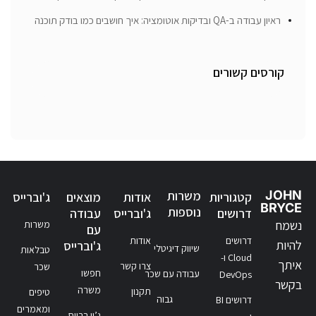
ראיון עבודה ב-QA ובדיקות אוטומציה: איך חושבים כמו בודק תוכנה
קורסים קשורים
JOHN
משרות
קטגוריות
אודות
מוצאים
ג'וברייס
BRYCE
נוספות
דרושים
ג'וברייס
עבודה
נשמח
משרות
עם
דרושים
אודות
להיות
ג'וברייס
שיווק דיגיטלי
טבלאות
Cloud ו-
איתך
צרו קשר
שכר
חפשו
עבודה עם שכר
DevOps
בקשר
משרה
תקנון
טיפים
גבוה
דרושים BI
ומאמרים
ג’ון ברייס