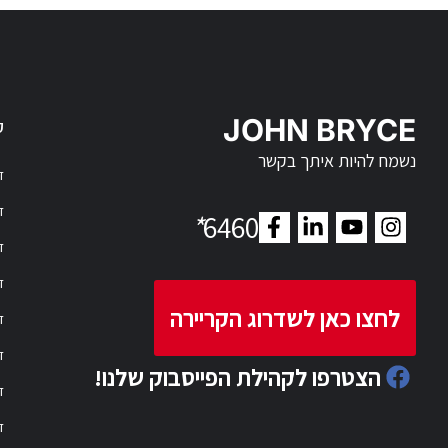
JOHN BRYCE
ק
נשמח להיות איתך בקשר
דר
דר
*
6460
ד
ד
לחצו כאן לשדרוג הקריירה
ד
ד
הצטרפו לקהילת הפייסבוק שלנו!
ד
ד