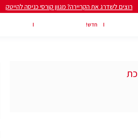
רוצים לשדרג את הקריירה? מגוון קורסי כניסה להייטק
ים ומאמרים
פרסום משרה באתר
ג’ון ברייס ט
חדש!
כת