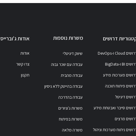
משרות נוספות
טגוריות דרושים
אודות ג'וברייס
ושים Cloud ו-DevOps
אודות
שיווק דיגיטלי
ושים BI ו-BigData
צרו קשר
עבודה עם שכר גבוה
רושים מערכות מידע
תקנון
עבודה מהבית
רושים פיתוח תוכנה
עבודה בהייטק ללא ניסיון
רושים דיגיטל
עבודה בהדרכה
רושים סייבר ואבטחת מידע
משרות ג'וניורים
רושים מרצים
משרות בפיתוח
רושים ניתוח מערכות וניהול
משרה מלאה